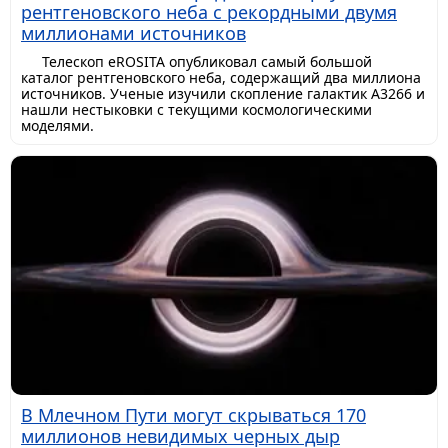
рентгеновского неба с рекордными двумя
миллионами источников
Телескоп eROSITA опубликовал самый большой
каталог рентгеновского неба, содержащий два миллиона
источников. Ученые изучили скопление галактик A3266 и
нашли нестыковки с текущими космологическими
моделями.
В Млечном Пути могут скрываться 170
миллионов невидимых черных дыр