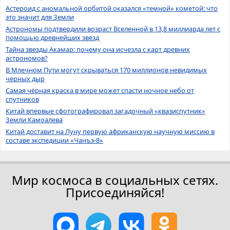
Астероид с аномальной орбитой оказался «темной» кометой: что
это значит для Земли
Астрономы подтвердили возраст Вселенной в 13,8 миллиарда лет с
помощью древнейших звёзд
Тайна звезды Акамар: почему она исчезла с карт древних
астрономов?
В Млечном Пути могут скрываться 170 миллионов невидимых
черных дыр
Самая чёрная краска в мире может спасти ночное небо от
спутников
Китай впервые сфотографировал загадочный «квазиспутник»
Земли Камоалева
Китай доставит на Луну первую африканскую научную миссию в
составе экспедиции «Чанъэ-8»
Мир космоса в социальных сетях.
Присоединяйся!