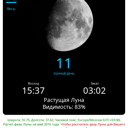
Весы
11
лунный день
Восход
Закат
15:37
03:02
Растущая Луна
Видимость: 83%
Широта: 55.75; Долгота: 37.62; Часовой пояс: Europe/Moscow (UTC+03:00).
Расчет фазы Луны на май 2016 года.
Чтобы рассчитать фазу Луны для Вашего