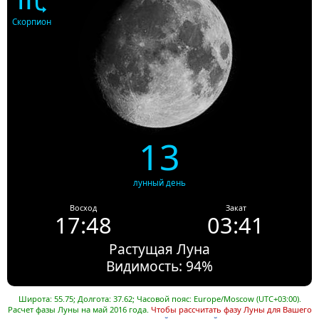
Скорпион
13
лунный день
Восход
Закат
17:48
03:41
Растущая Луна
Видимость: 94%
Широта: 55.75; Долгота: 37.62; Часовой пояс: Europe/Moscow (UTC+03:00).
Расчет фазы Луны на май 2016 года.
Чтобы рассчитать фазу Луны для Вашего