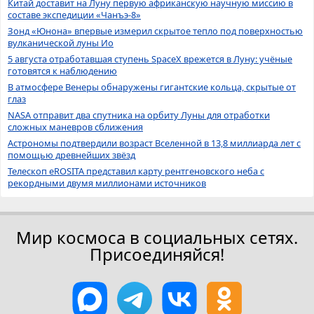
Китай доставит на Луну первую африканскую научную миссию в
составе экспедиции «Чанъэ-8»
Зонд «Юнона» впервые измерил скрытое тепло под поверхностью
вулканической луны Ио
5 августа отработавшая ступень SpaceX врежется в Луну: учёные
готовятся к наблюдению
В атмосфере Венеры обнаружены гигантские кольца, скрытые от
глаз
NASA отправит два спутника на орбиту Луны для отработки
сложных маневров сближения
Астрономы подтвердили возраст Вселенной в 13,8 миллиарда лет с
помощью древнейших звёзд
Телескоп eROSITA представил карту рентгеновского неба с
рекордными двумя миллионами источников
Мир космоса в социальных сетях.
Присоединяйся!