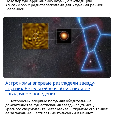
Луну первую африканскую научную экспедицию
Africa2Moon с радиотелескопами для изучения ранней
Вселенной.
Астрономы впервые разглядели звезду-
спутник Бетельгейзе и объяснили её
загадочное поведение
Астрономы впервые получили убедительные
доказательства существования звезды-спутника у
красного сверхгиганта Бетельгейзе. Открытие объясняет
её загадочные шестилетние пульсации и меняет