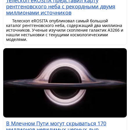
Телескоп eROSITA представил карту
рентгеновского неба с рекордными двумя
миллионами источников
Телескоп eROSITA опубликовал самый большой
каталог рентгеновского неба, содержащий два миллиона
источников. Ученые изучили скопление галактик A3266 и
нашли нестыковки с текущими космологическими
моделями.
В Млечном Пути могут скрываться 170
миллионов невидимых черных дыр