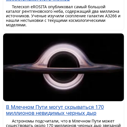
Телескоп eROSITA опубликовал самый большой
каталог рентгеновского неба, содержащий два миллиона
источников. Ученые изучили скопление галактик A3266 и
нашли нестыковки с текущими космологическими
моделями.
В Млечном Пути могут скрываться 170
миллионов невидимых черных дыр
Астрономы подсчитали, что в Млечном Пути может
существовать около 170 миллионов черных дыр звездной