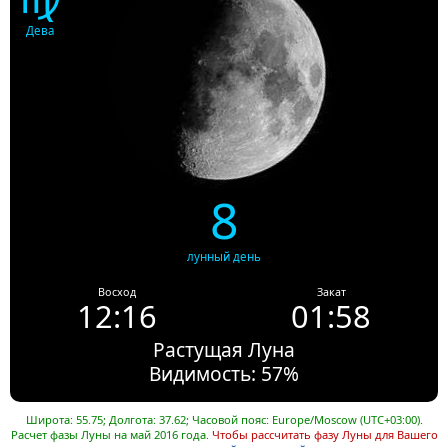
Дева
8
лунный день
Восход
Закат
12:16
01:58
Растущая Луна
Видимость: 57%
Широта: 55.75; Долгота: 37.62; Часовой пояс: Europe/Moscow (UTC+03:00).
Расчет фазы Луны на май 2016 года.
Чтобы рассчитать фазу Луны для Вашего