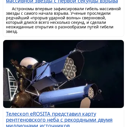
массивной звезды с первой секунды взрыва
Астрономы впервые зафиксировали гибель массивной
звезды с самого начала взрыва. Ученые проследили
редчайший «прорыв ударной волны» сверхновой,
который длился всего несколько секунд, и сделали
неожиданные открытия о разнообразии путей гибели
звезд.
Телескоп eROSITA представил карту
рентгеновского неба с рекордными двумя
миллионами источников