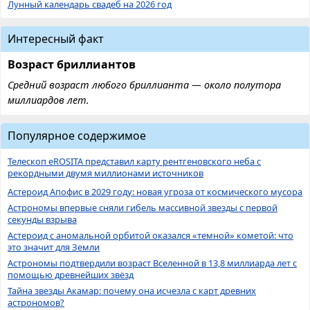
Лунный календарь свадеб на 2026 год
Интересный факт
Возраст бриллиантов
Средний возраст любого бриллианта — около полутора
миллиардов лет.
Популярное содержимое
Телескоп eROSITA представил карту рентгеновского неба с
рекордными двумя миллионами источников
Астероид Апофис в 2029 году: новая угроза от космического мусора
Астрономы впервые сняли гибель массивной звезды с первой
секунды взрыва
Астероид с аномальной орбитой оказался «темной» кометой: что
это значит для Земли
Астрономы подтвердили возраст Вселенной в 13,8 миллиарда лет с
помощью древнейших звёзд
Тайна звезды Акамар: почему она исчезла с карт древних
астрономов?