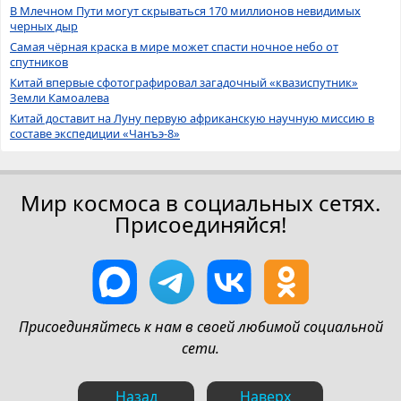
В Млечном Пути могут скрываться 170 миллионов невидимых
черных дыр
Самая чёрная краска в мире может спасти ночное небо от
спутников
Китай впервые сфотографировал загадочный «квазиспутник»
Земли Камоалева
Китай доставит на Луну первую африканскую научную миссию в
составе экспедиции «Чанъэ-8»
Мир космоса в социальных сетях.
Присоединяйся!
Присоединяйтесь к нам в своей любимой социальной
сети.
Назад
Наверх