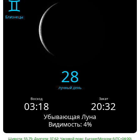
♊
Близнецы
28
лунный день
Восход
Закат
03:18
20:32
Убывающая Луна
Видимость: 4%
Широта: 55.75; Долгота: 37.62; Часовой пояс: Europe/Moscow (UTC+04:00).