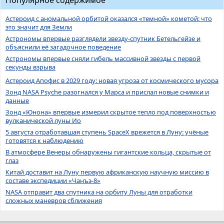
Астероид с аномальной орбитой оказался «темной» кометой: что
это значит для Земли
Астрономы впервые разглядели звезду-спутник Бетельгейзе и
объяснили её загадочное поведение
Астрономы впервые сняли гибель массивной звезды с первой
секунды взрыва
Астероид Апофис в 2029 году: новая угроза от космического мусора
Зонд NASA Psyche разогнался у Марса и прислал новые снимки и
данные
Зонд «Юнона» впервые измерил скрытое тепло под поверхностью
вулканической луны Ио
5 августа отработавшая ступень SpaceX врежется в Луну: учёные
готовятся к наблюдению
В атмосфере Венеры обнаружены гигантские кольца, скрытые от
глаз
Китай доставит на Луну первую африканскую научную миссию в
составе экспедиции «Чанъэ-8»
NASA отправит два спутника на орбиту Луны для отработки
сложных маневров сближения