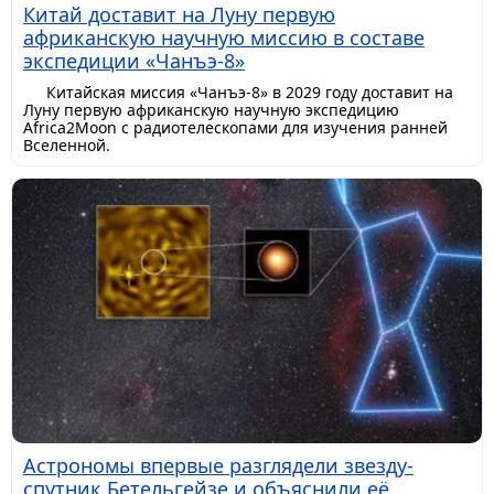
Китай доставит на Луну первую
африканскую научную миссию в составе
экспедиции «Чанъэ-8»
Китайская миссия «Чанъэ-8» в 2029 году доставит на
Луну первую африканскую научную экспедицию
Africa2Moon с радиотелескопами для изучения ранней
Вселенной.
Астрономы впервые разглядели звезду-
спутник Бетельгейзе и объяснили её