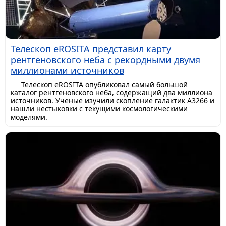
Телескоп eROSITA представил карту
рентгеновского неба с рекордными двумя
миллионами источников
Телескоп eROSITA опубликовал самый большой
каталог рентгеновского неба, содержащий два миллиона
источников. Ученые изучили скопление галактик A3266 и
нашли нестыковки с текущими космологическими
моделями.