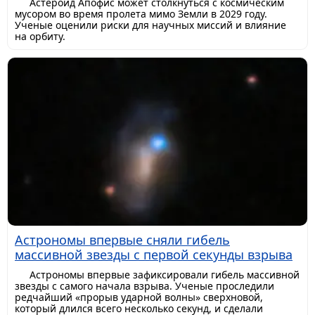
Астероид Апофис может столкнуться с космическим
мусором во время пролета мимо Земли в 2029 году.
Ученые оценили риски для научных миссий и влияние
на орбиту.
Астрономы впервые сняли гибель
массивной звезды с первой секунды взрыва
Астрономы впервые зафиксировали гибель массивной
звезды с самого начала взрыва. Ученые проследили
редчайший «прорыв ударной волны» сверхновой,
который длился всего несколько секунд, и сделали