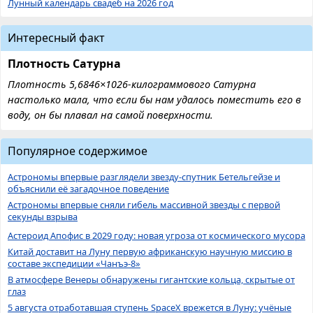
Лунный календарь свадеб на 2026 год
Интересный факт
Плотность Сатурна
Плотность 5,6846×1026-килограммового Сатурна
настолько мала, что если бы нам удалось поместить его в
воду, он бы плавал на самой поверхности.
Популярное содержимое
Астрономы впервые разглядели звезду-спутник Бетельгейзе и
объяснили её загадочное поведение
Астрономы впервые сняли гибель массивной звезды с первой
секунды взрыва
Астероид Апофис в 2029 году: новая угроза от космического мусора
Китай доставит на Луну первую африканскую научную миссию в
составе экспедиции «Чанъэ-8»
В атмосфере Венеры обнаружены гигантские кольца, скрытые от
глаз
5 августа отработавшая ступень SpaceX врежется в Луну: учёные