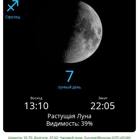
♐
Стрелец
7
лунный день
Восход
Закат
13:10
22:05
Растущая Луна
Видимость: 39%
Широта: 55.75; Долгота: 37.62; Часовой пояс: Europe/Moscow (UTC+03:00).