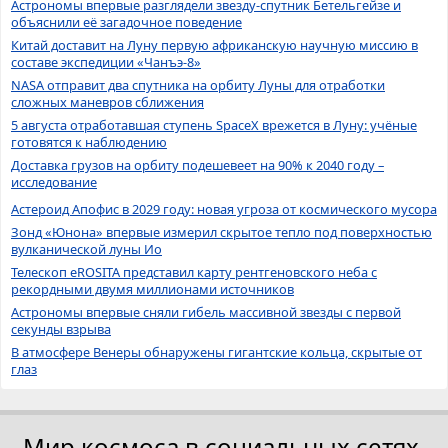
Астрономы впервые разглядели звезду-спутник Бетельгейзе и
объяснили её загадочное поведение
Китай доставит на Луну первую африканскую научную миссию в
составе экспедиции «Чанъэ-8»
NASA отправит два спутника на орбиту Луны для отработки
сложных маневров сближения
5 августа отработавшая ступень SpaceX врежется в Луну: учёные
готовятся к наблюдению
Доставка грузов на орбиту подешевеет на 90% к 2040 году –
исследование
Астероид Апофис в 2029 году: новая угроза от космического мусора
Зонд «Юнона» впервые измерил скрытое тепло под поверхностью
вулканической луны Ио
Телескоп eROSITA представил карту рентгеновского неба с
рекордными двумя миллионами источников
Астрономы впервые сняли гибель массивной звезды с первой
секунды взрыва
В атмосфере Венеры обнаружены гигантские кольца, скрытые от
глаз
Мир космоса в социальных сетях.