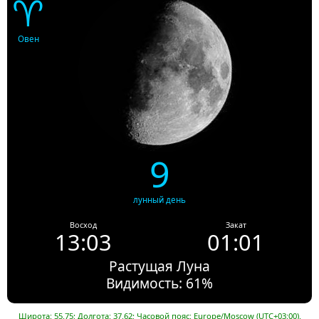
♈
Овен
9
лунный день
Восход
Закат
13:03
01:01
Растущая Луна
Видимость: 61%
Широта: 55.75; Долгота: 37.62; Часовой пояс: Europe/Moscow (UTC+03:00).