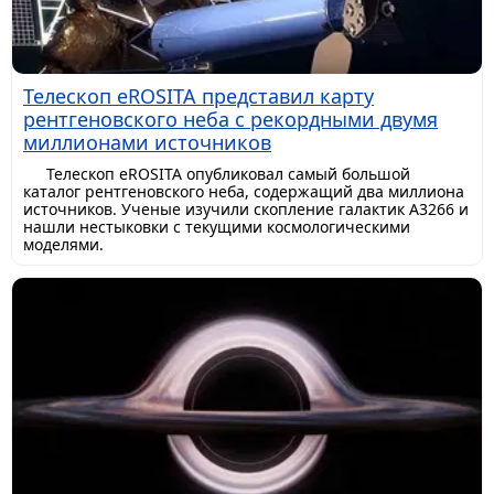
Телескоп eROSITA представил карту
рентгеновского неба с рекордными двумя
миллионами источников
Телескоп eROSITA опубликовал самый большой
каталог рентгеновского неба, содержащий два миллиона
источников. Ученые изучили скопление галактик A3266 и
нашли нестыковки с текущими космологическими
моделями.