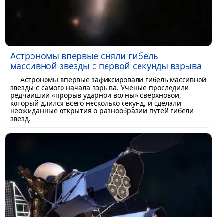
Астрономы впервые сняли гибель
массивной звезды с первой секунды взрыва
Астрономы впервые зафиксировали гибель массивной
звезды с самого начала взрыва. Ученые проследили
редчайший «прорыв ударной волны» сверхновой,
который длился всего несколько секунд, и сделали
неожиданные открытия о разнообразии путей гибели
звезд.