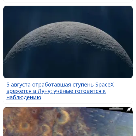
5 августа отработавшая ступень SpaceX
врежется в Луну: учёные готовятся к
наблюдению