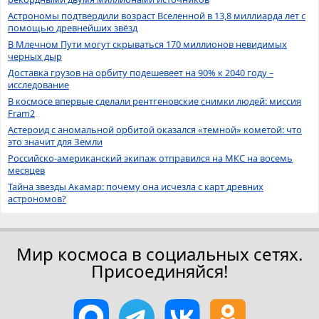
Астрономы подтвердили возраст Вселенной в 13,8 миллиарда лет с
помощью древнейших звёзд
В Млечном Пути могут скрываться 170 миллионов невидимых
черных дыр
Доставка грузов на орбиту подешевеет на 90% к 2040 году –
исследование
В космосе впервые сделали рентгеновские снимки людей: миссия
Fram2
Астероид с аномальной орбитой оказался «темной» кометой: что
это значит для Земли
Российско-американский экипаж отправился на МКС на восемь
месяцев
Тайна звезды Акамар: почему она исчезла с карт древних
астрономов?
Мир космоса в социальных сетях.
Присоединяйся!