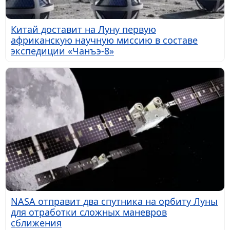
Китай доставит на Луну первую
африканскую научную миссию в составе
экспедиции «Чанъэ-8»
NASA отправит два спутника на орбиту Луны
для отработки сложных маневров
сближения