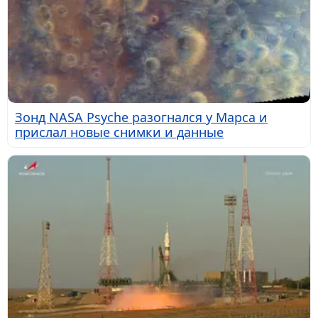
Зонд NASA Psyche разогнался у Марса и
прислал новые снимки и данные