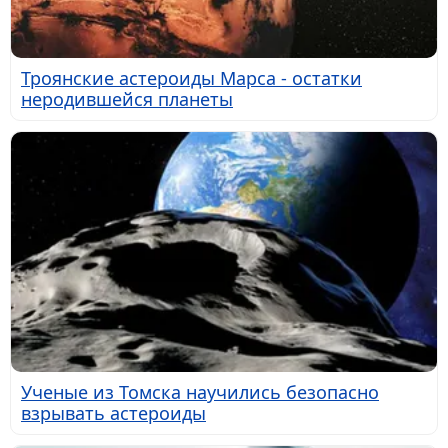
Троянские астероиды Марса - остатки
неродившейся планеты
Ученые из Томска научились безопасно
взрывать астероиды