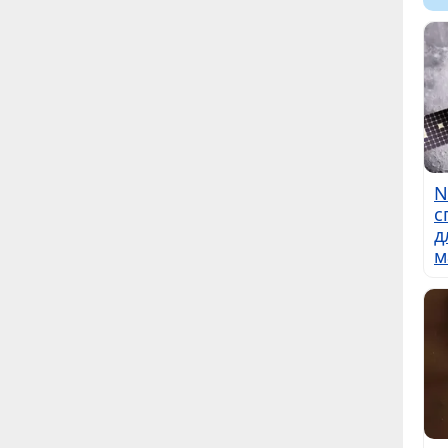
N
с
д
м