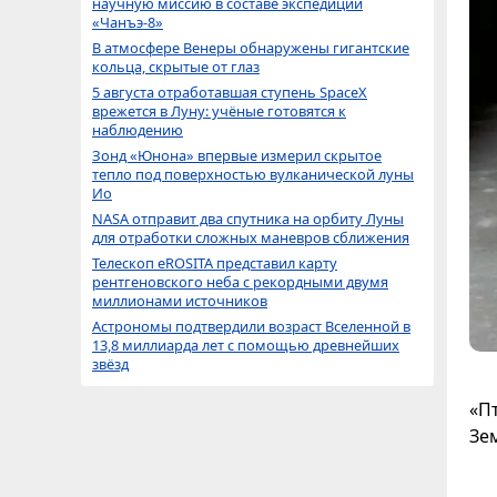
научную миссию в составе экспедиции
«Чанъэ-8»
В атмосфере Венеры обнаружены гигантские
кольца, скрытые от глаз
5 августа отработавшая ступень SpaceX
врежется в Луну: учёные готовятся к
наблюдению
Зонд «Юнона» впервые измерил скрытое
тепло под поверхностью вулканической луны
Ио
NASA отправит два спутника на орбиту Луны
для отработки сложных маневров сближения
Телескоп eROSITA представил карту
рентгеновского неба с рекордными двумя
миллионами источников
Астрономы подтвердили возраст Вселенной в
13,8 миллиарда лет с помощью древнейших
звёзд
«П
Зем