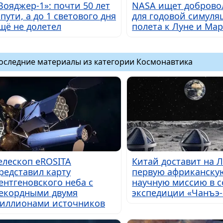
Вояджер-1»: почти 50 лет
NASA ищет доброво
 пути, а до 1 светового дня
для годовой симуля
щё не долетел
полета к Луне и Мар
оследние материалы из категории Космонавтика
елескоп eROSITA
Китай доставит на 
редставил карту
первую африканску
ентгеновского неба с
научную миссию в с
екордными двумя
экспедиции «Чанъэ-
иллионами источников