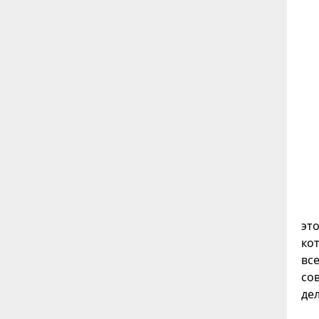
эт
ко
вс
со
дел