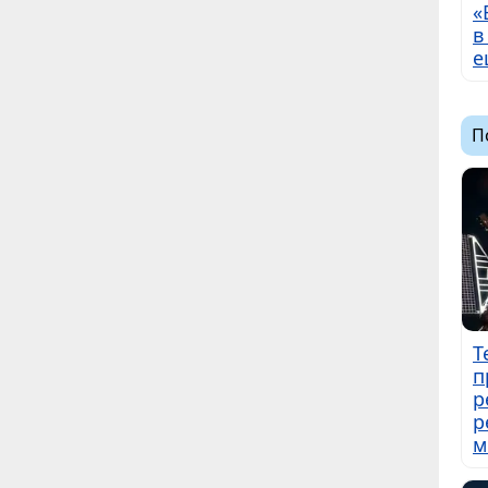
«
в
е
П
Т
п
р
р
м