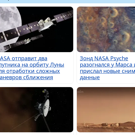
ASA отправит два
Зонд NASA Psyche
путника на орбиту Луны
разогнался у Марса 
ля отработки сложных
прислал новые сним
аневров сближения
данные