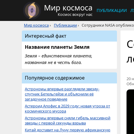
Мир космоса
ПУБЛИКАЦИИ
Л
Космос вокруг нас
Мир космоса
›
Публикации
›
Сотрудники NASA опублико
Интересный факт
С
Название планеты Земля
л
Земля – единственная планета,
названная не в честь бога.
Популярное содержимое
20 н
Обн
Астрономы впервые разглядели звезду-
спутник Бетельгейзе и объяснили её
загадочное поведение
Астероид Апофис в 2029 году: новая угроза от
космического мусора
Астрономы впервые сняли гибель массивной
звезды с первой секунды взрыва
Китай доставит на Луну первую африканскую