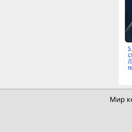
5
с
Л
н
Мир к