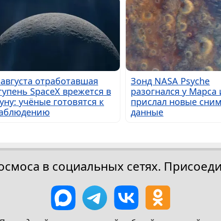
 августа отработавшая
Зонд NASA Psyche
тупень SpaceX врежется в
разогнался у Марса 
уну: учёные готовятся к
прислал новые сним
аблюдению
данные
осмоса в социальных сетях. Присоеди