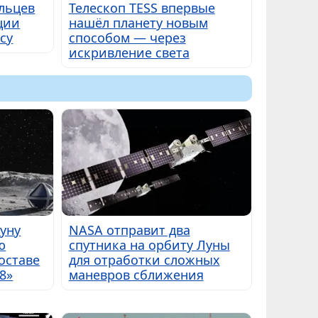
льцев
Телескоп TESS впервые
ции
нашёл планету новым
су
способом — через
искривление света
Луну
NASA отправит два
ю
спутника на орбиту Луны
оставе
для отработки сложных
8»
маневров сближения