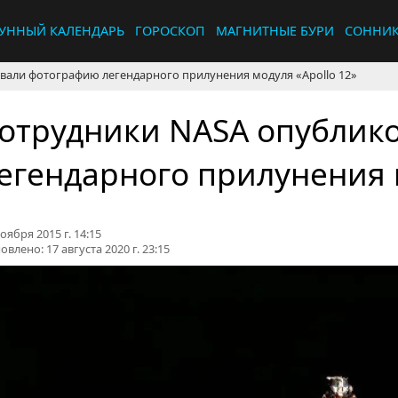
УННЫЙ КАЛЕНДАРЬ
ГОРОСКОП
МАГНИТНЫЕ БУРИ
СОННИ
вали фотографию легендарного прилунения модуля «Apollo 12»
отрудники NASA опублик
егендарного прилунения м
оября 2015 г. 14:15
овлено:
17 августа 2020 г. 23:15