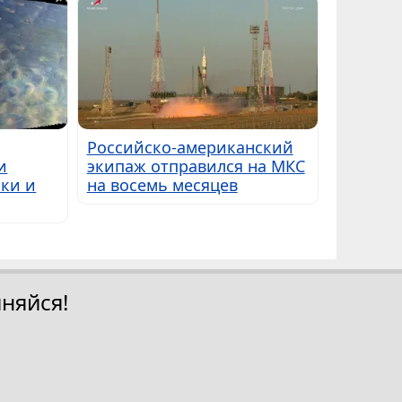
Российско-американский
и
экипаж отправился на МКС
ки и
на восемь месяцев
няйся!