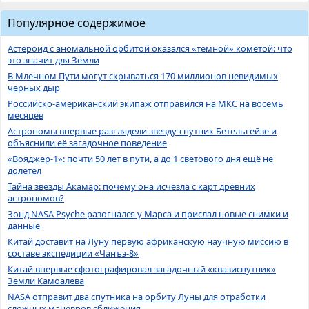
Популярное содержимое
Астероид с аномальной орбитой оказался «темной» кометой: что
это значит для Земли
В Млечном Пути могут скрываться 170 миллионов невидимых
черных дыр
Российско-американский экипаж отправился на МКС на восемь
месяцев
Астрономы впервые разглядели звезду-спутник Бетельгейзе и
объяснили её загадочное поведение
«Вояджер-1»: почти 50 лет в пути, а до 1 светового дня ещё не
долетел
Тайна звезды Акамар: почему она исчезла с карт древних
астрономов?
Зонд NASA Psyche разогнался у Марса и прислал новые снимки и
данные
Китай доставит на Луну первую африканскую научную миссию в
составе экспедиции «Чанъэ-8»
Китай впервые сфотографировал загадочный «квазиспутник»
Земли Камоалева
NASA отправит два спутника на орбиту Луны для отработки
сложных маневров сближения