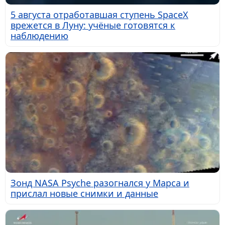
5 августа отработавшая ступень SpaceX
врежется в Луну: учёные готовятся к
наблюдению
Зонд NASA Psyche разогнался у Марса и
прислал новые снимки и данные