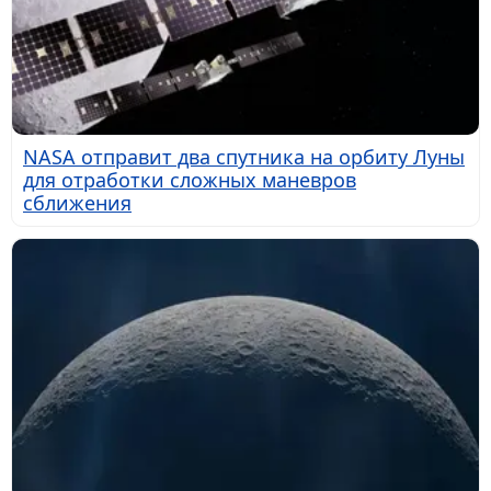
NASA отправит два спутника на орбиту Луны
для отработки сложных маневров
сближения