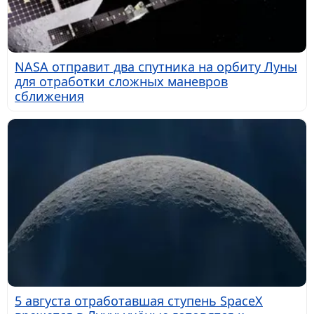
NASA отправит два спутника на орбиту Луны
для отработки сложных маневров
сближения
5 августа отработавшая ступень SpaceX