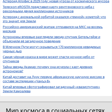
Астероид Апофис в 2029 году: новая угроза от космического мусора
Телескоп eROSITA представил карту рентгеновского неба с
рекордными двумя миллионами источников
Астероид с аномальной орбитой оказался «темной» кометой: что
это значит для Земли
Российско-американский экипаж отправился на МКС на восемь
месяцев
Астрономы впервые разглядели звезду-спутник Бетельгейзе и
объяснили её загадочное поведение
В Млечном Пути могут скрываться 170 миллионов невидимых
черных дыр
Самая чёрная краска в мире может спасти ночное небо от
спутников
Тайна звезды Акамар: почему она исчезла с карт древних
астрономов?
Китай доставит на Луну первую африканскую научную миссию в
составе экспедиции «Чанъэ-8»
Китай впервые сфотографировал загадочный «квазиспутник»
Земли Камоалева
Мир космоса в социальных сетях.