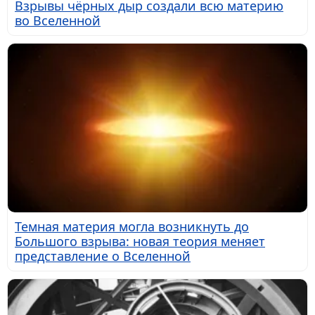
Взрывы чёрных дыр создали всю материю
во Вселенной
Темная материя могла возникнуть до
Большого взрыва: новая теория меняет
представление о Вселенной