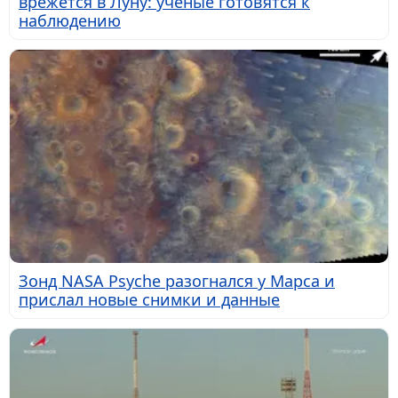
врежется в Луну: учёные готовятся к
наблюдению
Зонд NASA Psyche разогнался у Марса и
прислал новые снимки и данные