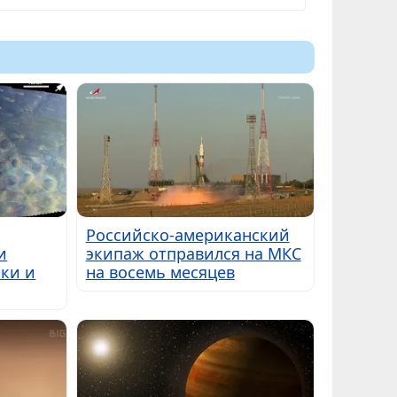
Российско-американский
и
экипаж отправился на МКС
ки и
на восемь месяцев