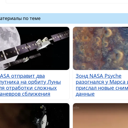
атериалы по теме
ASA отправит два
Зонд NASA Psyche
путника на орбиту Луны
разогнался у Марса 
ля отработки сложных
прислал новые сним
аневров сближения
данные