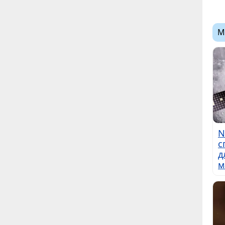
М
N
с
д
м