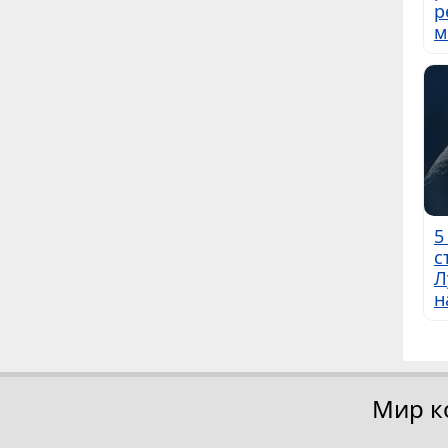
р
м
5
с
Л
н
Мир к