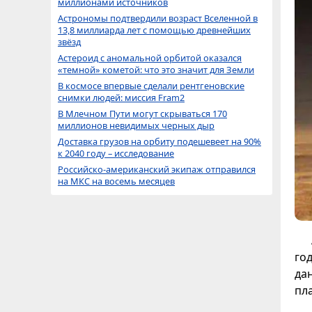
миллионами источников
Астрономы подтвердили возраст Вселенной в
13,8 миллиарда лет с помощью древнейших
звёзд
Астероид с аномальной орбитой оказался
«темной» кометой: что это значит для Земли
В космосе впервые сделали рентгеновские
снимки людей: миссия Fram2
В Млечном Пути могут скрываться 170
миллионов невидимых черных дыр
Доставка грузов на орбиту подешевеет на 90%
к 2040 году – исследование
Российско-американский экипаж отправился
на МКС на восемь месяцев
го
да
пл