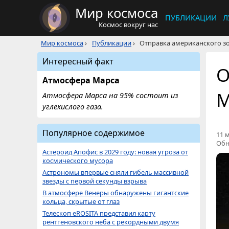
Мир космоса
ПУБЛИКАЦИИ
Л
Космос вокруг нас
Мир космоса
›
Публикации
›
Отправка американского зон
Интересный факт
О
Атмосфера Марса
М
Атмосфера Марса на 95% состоит из
углекислого газа.
Популярное содержимое
11 м
Обн
Астероид Апофис в 2029 году: новая угроза от
космического мусора
Астрономы впервые сняли гибель массивной
звезды с первой секунды взрыва
В атмосфере Венеры обнаружены гигантские
кольца, скрытые от глаз
Телескоп eROSITA представил карту
рентгеновского неба с рекордными двумя