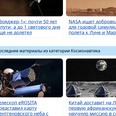
Вояджер-1»: почти 50 лет
NASA ищет доброво
 пути, а до 1 светового дня
для годовой симуля
щё не долетел
полета к Луне и Мар
оследние материалы из категории Космонавтика
елескоп eROSITA
Китай доставит на 
редставил карту
первую африканску
ентгеновского неба с
научную миссию в с