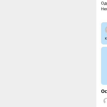
Од
Не
К
Ос