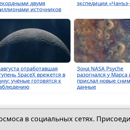
екордными двумя
экспедиции «Чанъэ-
иллионами источников
 августа отработавшая
Зонд NASA Psyche
тупень SpaceX врежется в
разогнался у Марса 
уну: учёные готовятся к
прислал новые сним
аблюдению
данные
осмоса в социальных сетях. Присоеди