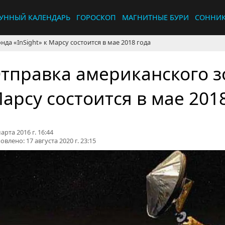
УННЫЙ КАЛЕНДАРЬ
ГОРОСКОП
МАГНИТНЫЕ БУРИ
СОННИ
да «InSight» к Марсу состоится в мае 2018 года
тправка американского зо
арсу состоится в мае 201
арта 2016 г. 16:44
овлено:
17 августа 2020 г. 23:15