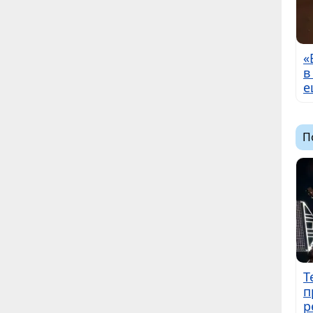
«
в
е
П
Т
п
р