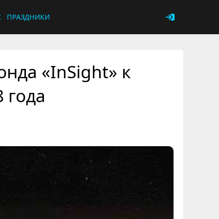
К
ПРАЗДНИКИ
нда «InSight» к
8 года