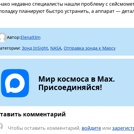
нако недавно специалисты нашли проблему с сейсмомет
поладку планируют быстро устранить, а аппарат — дета
Автор:
Elena93m
атегории:
Зонд InSight
,
NASA
,
Отправка зонда к Марсу
Мир космоса в Max.
Присоединяйся!
тавить комментарий
Чтобы оставить комментарий,
войдите
или
зарегист