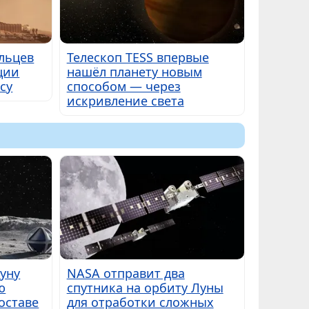
льцев
Телескоп TESS впервые
ции
нашёл планету новым
су
способом — через
искривление света
Луну
NASA отправит два
ю
спутника на орбиту Луны
оставе
для отработки сложных