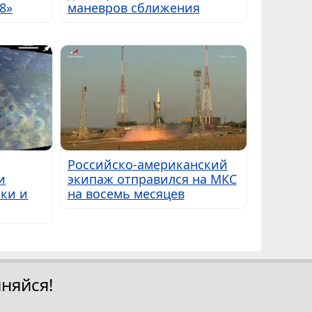
8»
маневров сближения
Российско-американский
и
экипаж отправился на МКС
ки и
на восемь месяцев
няйся!