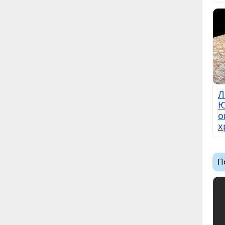
Л
Ю
о
х
П