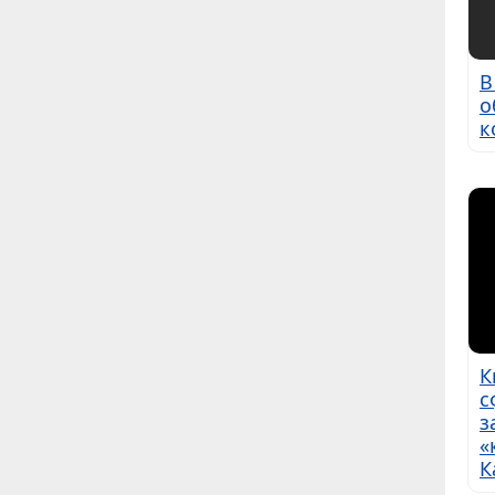
В
о
к
К
с
з
«
К