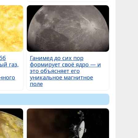
бб
Ганимед до сих пор
ый газ,
формирует своё ядро — и
это объясняет его
нного
уникальное магнитное
поле