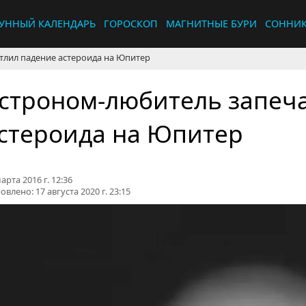
УННЫЙ КАЛЕНДАРЬ
ГОРОСКОП
МАГНИТНЫЕ БУРИ
СОННИ
тлил падение астероида на Юпитер
строном-любитель запеч
стероида на Юпитер
арта 2016 г. 12:36
овлено:
17 августа 2020 г. 23:15