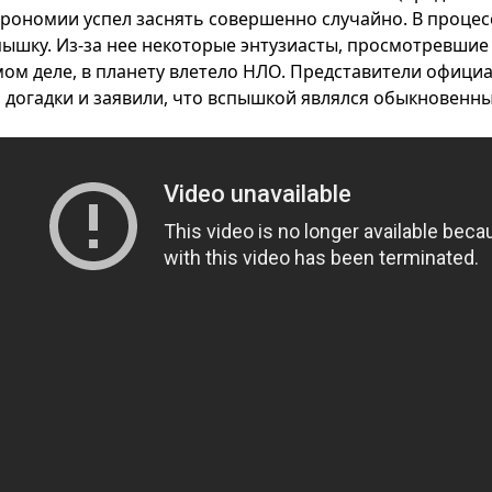
трономии успел заснять совершенно случайно. В проце
пышку. Из-за нее некоторые энтузиасты, просмотревшие 
мом деле, в планету влетело НЛО. Представители официа
и догадки и заявили, что вспышкой являлся обыкновенны