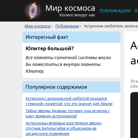
Мир космоса
ПУБЛИКАЦИИ
Л
Космос вокруг нас
Мир космоса
›
Публикации
›
Астроном-любитель запеча
Интересный факт
А
Юпитер большой?
а
Все планеты солнечной системы могли
бы поместиться внутри планеты
Юпитер.
30 м
Популярное содержимое
Обн
Астероид с аномальной орбитой оказался
«темной» кометой: что это значит для Земли
Тайна звезды Акамар: почему она исчезла с
карт древних астрономов?
Астрономы впервые разглядели звезду-
спутник Бетельгейзе и объяснили её
загадочное поведение