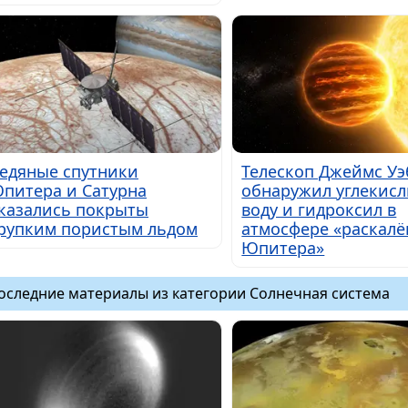
едяные спутники
Телескоп Джеймс Уэ
питера и Сатурна
обнаружил углекисл
казались покрыты
воду и гидроксил в
рупким пористым льдом
атмосфере «раскалё
Юпитера»
оследние материалы из категории Солнечная система