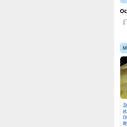
Ос
М
З
и
п
в