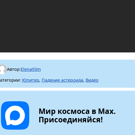
Автор:
Elena93m
атегории:
Юпитер
,
Падение астероида
,
Видео
Мир космоса в Max.
Присоединяйся!