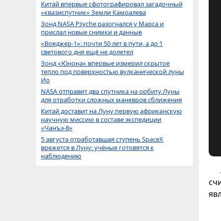
Китай впервые сфотографировал загадочный
«квазиспутник» Земли Камоалева
Зонд NASA Psyche разогнался у Марса и
прислал новые снимки и данные
«Вояджер-1»: почти 50 лет в пути, а до 1
светового дня ещё не долетел
Зонд «Юнона» впервые измерил скрытое
тепло под поверхностью вулканической луны
Ио
NASA отправит два спутника на орбиту Луны
для отработки сложных маневров сближения
Китай доставит на Луну первую африканскую
научную миссию в составе экспедиции
«Чанъэ-8»
5 августа отработавшая ступень SpaceX
врежется в Луну: учёные готовятся к
наблюдению
сч
яв