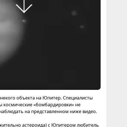
 некого объекта на Юпитер. Специалисты
ты космические «бомбардировки» не
наблюдать на представленном ниже видео.
жительно астероида) с Юпитером любитель