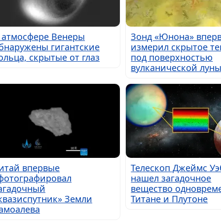
 атмосфере Венеры
Зонд «Юнона» впер
бнаружены гигантские
измерил скрытое те
ольца, скрытые от глаз
под поверхностью
вулканической лун
итай впервые
Телескоп Джеймс Уэ
фотографировал
нашел загадочное
агадочный
вещество одноврем
квазиспутник» Земли
Титане и Плутоне
амоалева