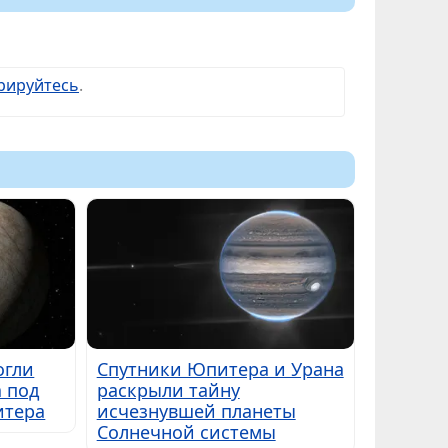
рируйтесь
.
огли
Спутники Юпитера и Урана
а под
раскрыли тайну
итера
исчезнувшей планеты
Солнечной системы