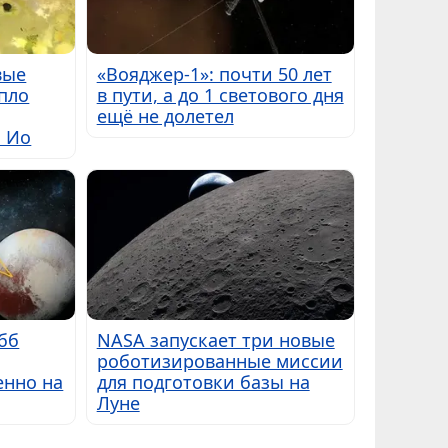
вые
«Вояджер-1»: почти 50 лет
пло
в пути, а до 1 светового дня
ещё не долетел
ы Ио
бб
NASA запускает три новые
роботизированные миссии
енно на
для подготовки базы на
Луне