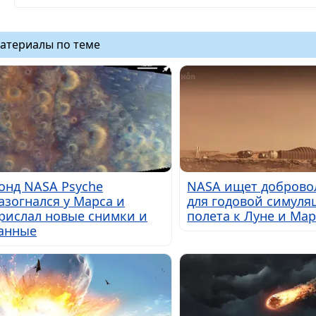
атериалы по теме
онд NASA Psyche
NASA ищет доброво
азогнался у Марса и
для годовой симуля
рислал новые снимки и
полета к Луне и Мар
анные