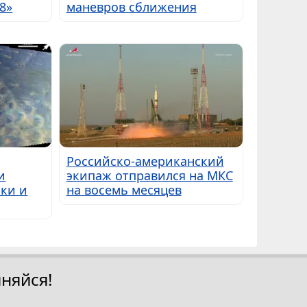
8»
маневров сближения
Российско-американский
и
экипаж отправился на МКС
ки и
на восемь месяцев
няйся!