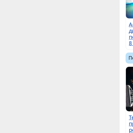
А
д
п
8
П
Т
п
р