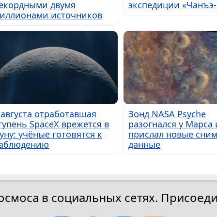
екордными двумя
экспедиции «Чанъэ-
иллионами источников
 августа отработавшая
Зонд NASA Psyche
тупень SpaceX врежется в
разогнался у Марса 
уну: учёные готовятся к
прислал новые сним
аблюдению
данные
осмоса в социальных сетях. Присоеди