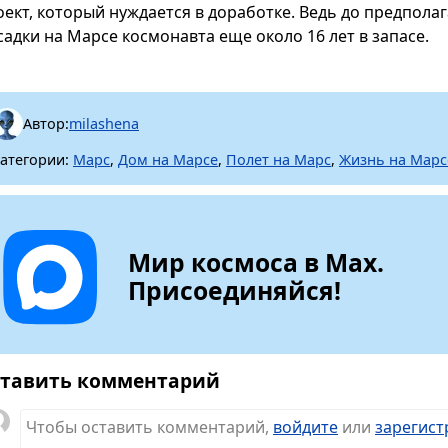
оект, который нуждается в доработке. Ведь до предпола
садки на Марсе космонавта еще около 16 лет в запасе.
Автор:
milashena
атегории:
Марс
,
Дом на Марсе
,
Полет на Марс
,
Жизнь на Марс
Мир космоса в Max.
Присоединяйся!
тавить комментарий
Чтобы оставить комментарий,
войдите
или
зарегист