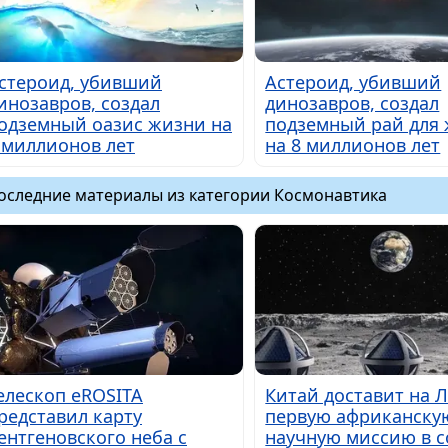
стероид, убивший
Астероид, убивший
инозавров, создал
динозавров, создал
одземный оазис жизни на
подземный рай для
 миллионов лет
на 8 миллионов лет
оследние материалы из категории Космонавтика
елескоп eROSITA
Китай доставит на 
редставил карту
первую африканску
ентгеновского неба с
научную миссию в с