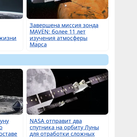
Завершена миссия зонда
MAVEN: более 11 лет
 жизни
изучения атмосферы
Марса
Луну
NASA отправит два
ю
спутника на орбиту Луны
оставе
для отработки сложных