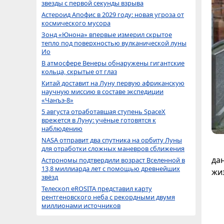
звезды с первой секунды взрыва
Астероид Апофис в 2029 году: новая угроза от
космического мусора
Зонд «Юнона» впервые измерил скрытое
тепло под поверхностью вулканической луны
Ио
В атмосфере Венеры обнаружены гигантские
кольца, скрытые от глаз
Китай доставит на Луну первую африканскую
научную миссию в составе экспедиции
«Чанъэ-8»
5 августа отработавшая ступень SpaceX
врежется в Луну: учёные готовятся к
наблюдению
NASA отправит два спутника на орбиту Луны
для отработки сложных маневров сближения
да
Астрономы подтвердили возраст Вселенной в
13,8 миллиарда лет с помощью древнейших
жи
звёзд
Телескоп eROSITA представил карту
рентгеновского неба с рекордными двумя
миллионами источников