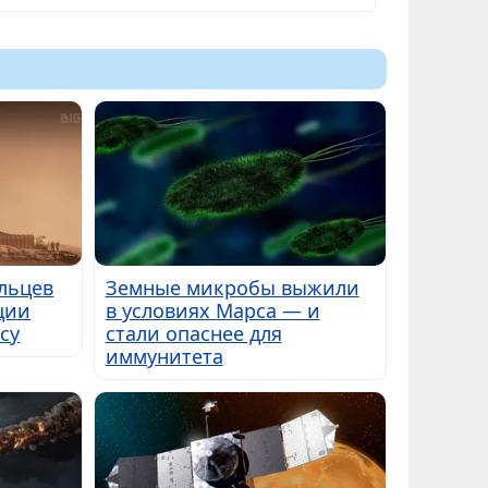
льцев
Земные микробы выжили
ции
в условиях Марса — и
су
стали опаснее для
иммунитета