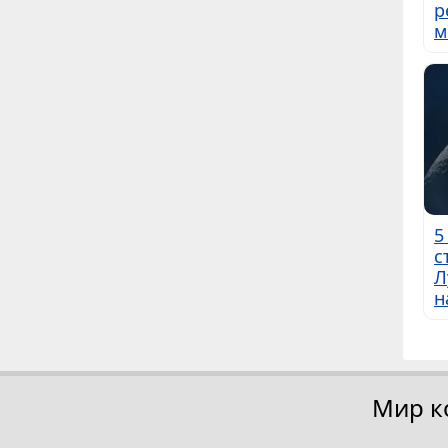
р
м
5
с
Л
н
Мир к