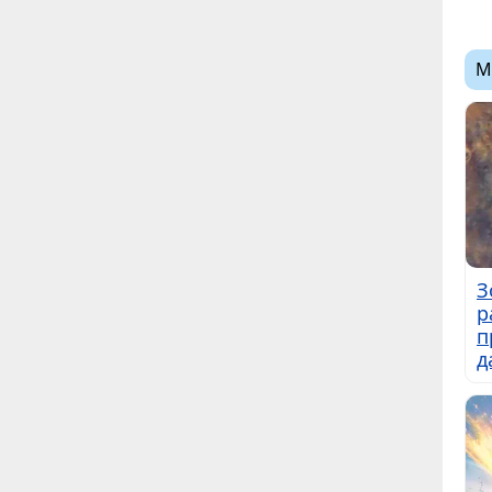
М
З
р
п
д