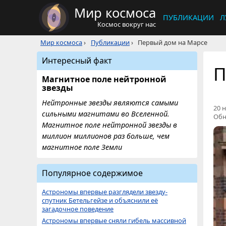
Мир космоса
ПУБЛИКАЦИИ
Л
Космос вокруг нас
Мир космоса
›
Публикации
›
Первый дом на Марсе
Интересный факт
П
Магнитное поле нейтронной
звезды
Нейтронные звезды являются самыми
20 н
сильными магнитами во Вселенной.
Обн
Магнитное поле нейтронной звезды в
миллион миллионов раз больше, чем
магнитное поле Земли
Популярное содержимое
Астрономы впервые разглядели звезду-
спутник Бетельгейзе и объяснили её
загадочное поведение
Астрономы впервые сняли гибель массивной