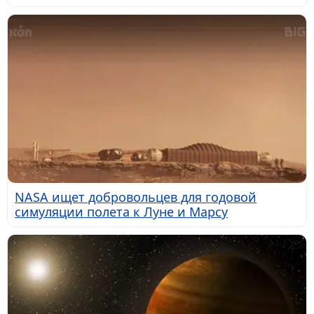
NASA ищет добровольцев для годовой
симуляции полета к Луне и Марсу