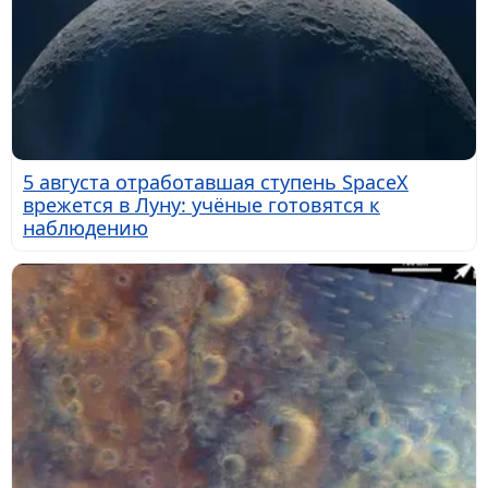
5 августа отработавшая ступень SpaceX
врежется в Луну: учёные готовятся к
наблюдению