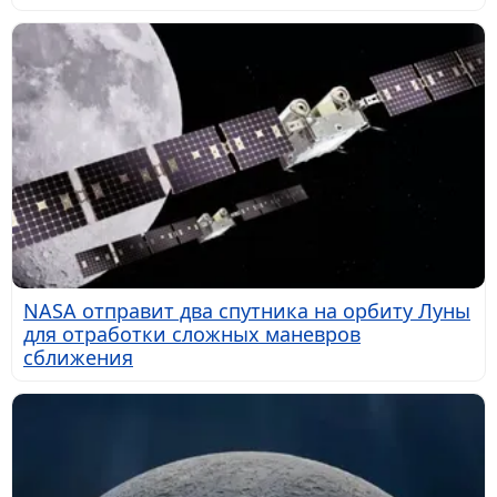
NASA отправит два спутника на орбиту Луны
для отработки сложных маневров
сближения