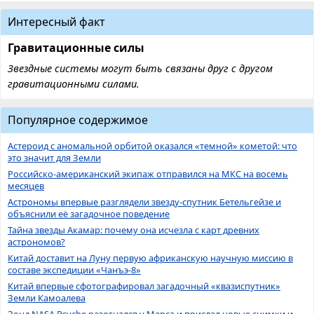
Интересный факт
Гравитационные силы
Звездные системы могут быть связаны друг с другом
гравитационными силами.
Популярное содержимое
Астероид с аномальной орбитой оказался «темной» кометой: что
это значит для Земли
Российско-американский экипаж отправился на МКС на восемь
месяцев
Астрономы впервые разглядели звезду-спутник Бетельгейзе и
объяснили её загадочное поведение
Тайна звезды Акамар: почему она исчезла с карт древних
астрономов?
Китай доставит на Луну первую африканскую научную миссию в
составе экспедиции «Чанъэ-8»
Китай впервые сфотографировал загадочный «квазиспутник»
Земли Камоалева