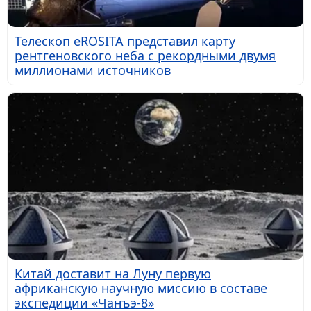
Телескоп eROSITA представил карту
рентгеновского неба с рекордными двумя
миллионами источников
Китай доставит на Луну первую
африканскую научную миссию в составе
экспедиции «Чанъэ-8»