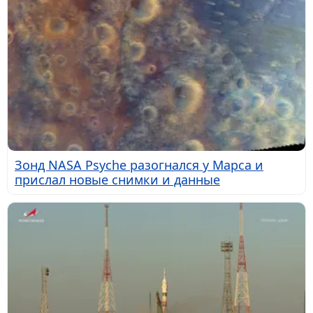
Зонд NASA Psyche разогнался у Марса и
прислал новые снимки и данные