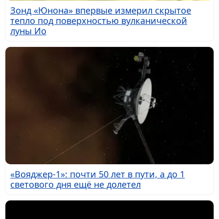
Зонд «Юнона» впервые измерил скрытое
тепло под поверхностью вулканической
луны Ио
«Вояджер-1»: почти 50 лет в пути, а до 1
светового дня ещё не долетел