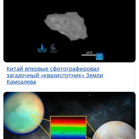
Китай впервые сфотографировал
загадочный «квазиспутник» Земли
Камоалева