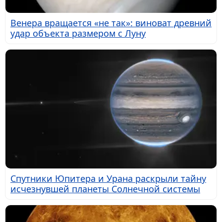
Венера вращается «не так»: виноват древний
удар объекта размером с Луну
Спутники Юпитера и Урана раскрыли тайну
исчезнувшей планеты Солнечной системы