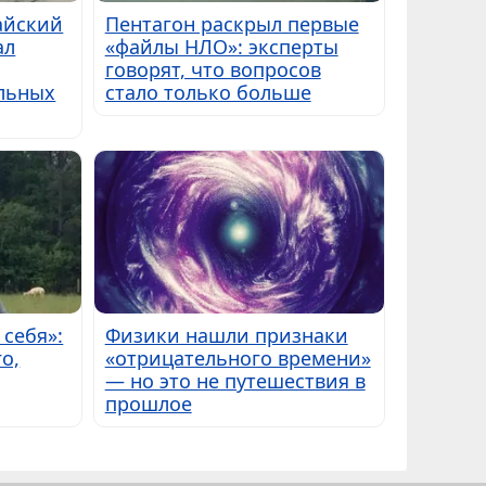
айский
Пентагон раскрыл первые
ал
«файлы НЛО»: эксперты
говорят, что вопросов
альных
стало только больше
 себя»:
Физики нашли признаки
о,
«отрицательного времени»
— но это не путешествия в
прошлое