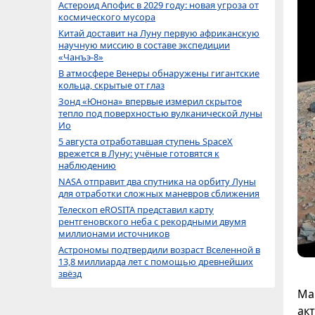
Астероид Апофис в 2029 году: новая угроза от
космического мусора
Китай доставит на Луну первую африканскую
научную миссию в составе экспедиции
«Чанъэ-8»
В атмосфере Венеры обнаружены гигантские
кольца, скрытые от глаз
Зонд «Юнона» впервые измерил скрытое
тепло под поверхностью вулканической луны
Ио
5 августа отработавшая ступень SpaceX
врежется в Луну: учёные готовятся к
наблюдению
NASA отправит два спутника на орбиту Луны
для отработки сложных маневров сближения
Телескоп eROSITA представил карту
рентгеновского неба с рекордными двумя
миллионами источников
Астрономы подтвердили возраст Вселенной в
13,8 миллиарда лет с помощью древнейших
звёзд
Ма
ак