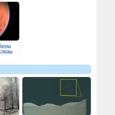
убины
следы