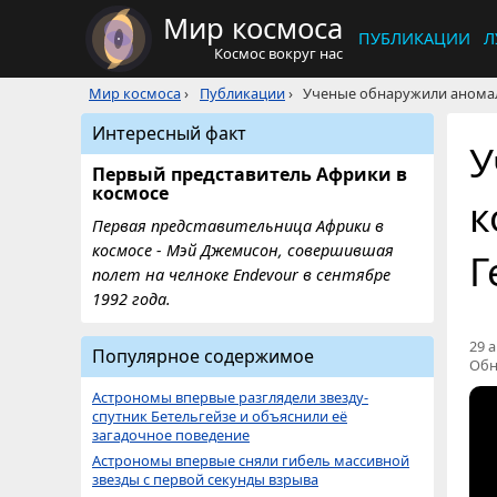
Мир космоса
ПУБЛИКАЦИИ
Л
Космос вокруг нас
Мир космоса
›
Публикации
›
Ученые обнаружили аномал
Интересный факт
У
Первый представитель Африки в
космосе
к
Первая представительница Африки в
космосе - Мэй Джемисон, совершившая
Г
полет на челноке Endevour в сентябре
1992 года.
29 а
Популярное содержимое
Обн
Астрономы впервые разглядели звезду-
спутник Бетельгейзе и объяснили её
загадочное поведение
Астрономы впервые сняли гибель массивной
звезды с первой секунды взрыва