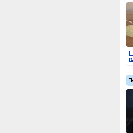
Н
р
П