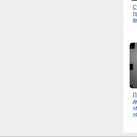
С
п
в
П
д
«
«