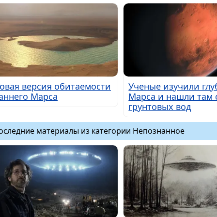
овая версия обитаемости
Ученые изучили гл
аннего Марса
Марса и нашли там 
грунтовых вод
оследние материалы из категории Непознанное