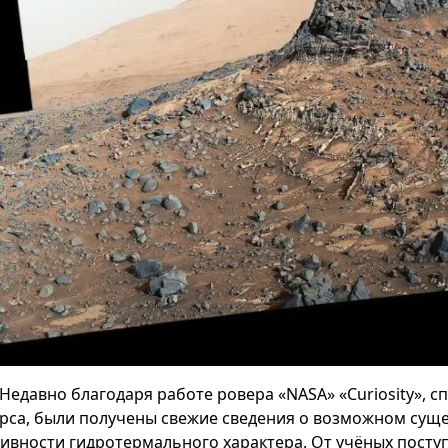
Недавно благодаря работе ровера «NASA» «Curiosity», 
рса, были получены свежие сведения о возможном сущ
тивности гидротермального характера. От учёных посту