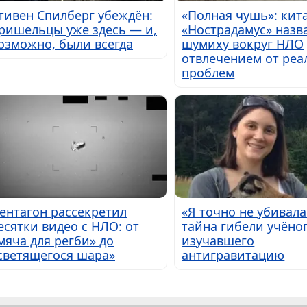
тивен Спилберг убеждён:
«Полная чушь»: кит
ришельцы уже здесь — и,
«Нострадамус» назв
озможно, были всегда
шумиху вокруг НЛО
отвлечением от ре
проблем
ентагон рассекретил
«Я точно не убивала
есятки видео с НЛО: от
тайна гибели учёног
мяча для регби» до
изучавшего
светящегося шара»
антигравитацию