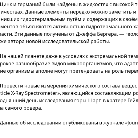
Цинк и германий были найдены в жидкостях с высокой
личествах. Данные элементы нередко можно заметить и 
зникших гидротермальным путём и содержащих в своём с
ементов объясняются активностью гидротермального ха
ласти. Эти данные получены от Джеффа Бергера, — геоло
кже автора новой исследовательской работы.
На нашей планете даже в условиях с экстремальной те
рокое разнообразие видов микроорганизмов, что адапти
кие организмы вполне могут претендовать на роль перв
Провести новые измерения химического состава вещест
rticle X-Ray Spectrometer», являющийся составляющим ро
годняшний день исследования горы Шарп в кратере Гейл,
на самого ровера.
Данные об исследовании опубликованы в журнале «Journal