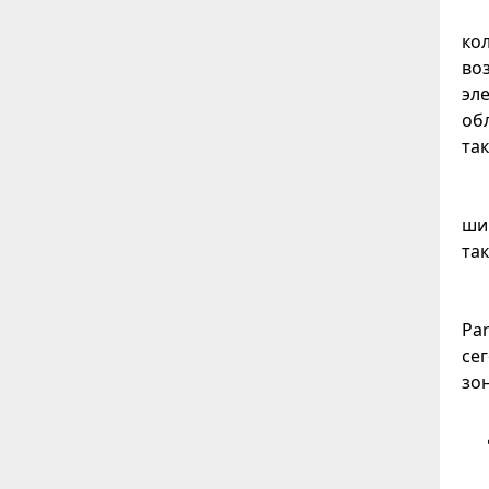
ко
во
эл
об
та
ши
та
Pa
се
зо