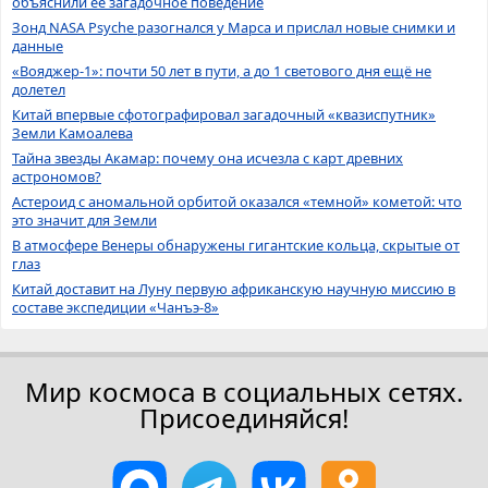
объяснили её загадочное поведение
Зонд NASA Psyche разогнался у Марса и прислал новые снимки и
данные
«Вояджер-1»: почти 50 лет в пути, а до 1 светового дня ещё не
долетел
Китай впервые сфотографировал загадочный «квазиспутник»
Земли Камоалева
Тайна звезды Акамар: почему она исчезла с карт древних
астрономов?
Астероид с аномальной орбитой оказался «темной» кометой: что
это значит для Земли
В атмосфере Венеры обнаружены гигантские кольца, скрытые от
глаз
Китай доставит на Луну первую африканскую научную миссию в
составе экспедиции «Чанъэ-8»
Мир космоса в социальных сетях.
Присоединяйся!