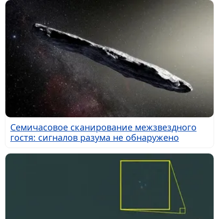
Семичасовое сканирование межзвездного
гостя: сигналов разума не обнаружено