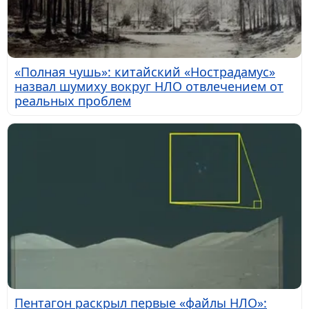
«Полная чушь»: китайский «Нострадамус»
назвал шумиху вокруг НЛО отвлечением от
реальных проблем
Пентагон раскрыл первые «файлы НЛО»: