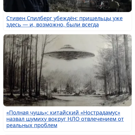
Стивен Спилберг убеждён: пришельцы уже
здесь — и, возможно, были всегда
«Полная чушь»: китайский «Нострадамус»
назвал шумиху вокруг НЛО отвлечением от
реальных проблем