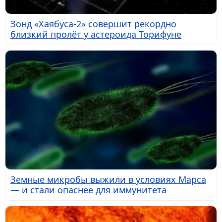
Зонд «Хаябуса-2» совершит рекордно
близкий пролёт у астероида Торифуне
Земные микробы выжили в условиях Марса
— и стали опаснее для иммунитета