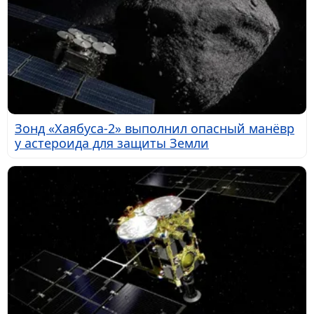
Зонд «Хаябуса-2» выполнил опасный манёвр
у астероида для защиты Земли