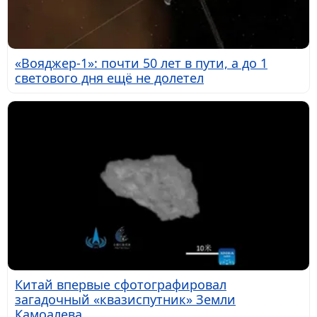
«Вояджер-1»: почти 50 лет в пути, а до 1
светового дня ещё не долетел
Китай впервые сфотографировал
загадочный «квазиспутник» Земли
Камоалева