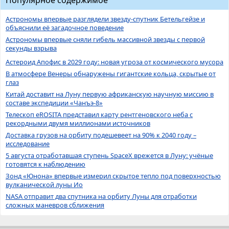
Популярное содержимое
Астрономы впервые разглядели звезду-спутник Бетельгейзе и
объяснили её загадочное поведение
Астрономы впервые сняли гибель массивной звезды с первой
секунды взрыва
Астероид Апофис в 2029 году: новая угроза от космического мусора
В атмосфере Венеры обнаружены гигантские кольца, скрытые от
глаз
Китай доставит на Луну первую африканскую научную миссию в
составе экспедиции «Чанъэ-8»
Телескоп eROSITA представил карту рентгеновского неба с
рекордными двумя миллионами источников
Доставка грузов на орбиту подешевеет на 90% к 2040 году –
исследование
5 августа отработавшая ступень SpaceX врежется в Луну: учёные
готовятся к наблюдению
Зонд «Юнона» впервые измерил скрытое тепло под поверхностью
вулканической луны Ио
NASA отправит два спутника на орбиту Луны для отработки
сложных маневров сближения