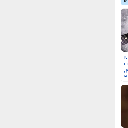
М
N
с
д
м