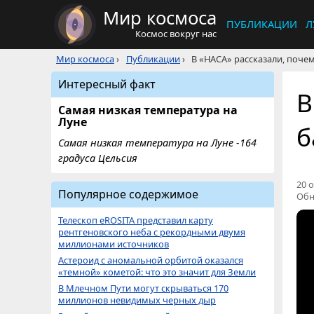
Мир космоса
ПУБЛИКАЦИИ
Л
Космос вокруг нас
Мир космоса
›
Публикации
›
В «НАСА» рассказали, поче
Интересный факт
В
Самая низкая температура на
Луне
б
Самая низкая температура на Луне -164
градуса Цельсия
20 о
Популярное содержимое
Обн
Телескоп eROSITA представил карту
рентгеновского неба с рекордными двумя
миллионами источников
Астероид с аномальной орбитой оказался
«темной» кометой: что это значит для Земли
В Млечном Пути могут скрываться 170
миллионов невидимых черных дыр