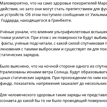
Маловероятно, что на само здоровье покорителей Марс
здействие, но зато они могут стать препятствием для 
ых устройств. Об этом поступило сообщение от Уильяма
. Годдарда, находящегося в Гринбелте.
Учёные узнали, что влияние ультрафиолетовых вспышек
тники усилится. При этом с их поверхности будут выбив
и факты, учёные подсчитали, с какой силой спутниковая
олкновения с такими выбросами и существует ли для пок
статических зарядов.
Было выяснено, что на ночной стороне одного из спутн
йтрализованы ионами ветра Солнца, будут образовывать
щных статических зарядов. При прохождении по ним ко
афандр, показатель напряжения зашкалит до нескольких д
Для человеческого здоровья такие заряды не представ
рсонавта до какой бы то ни было проводящей поверхно