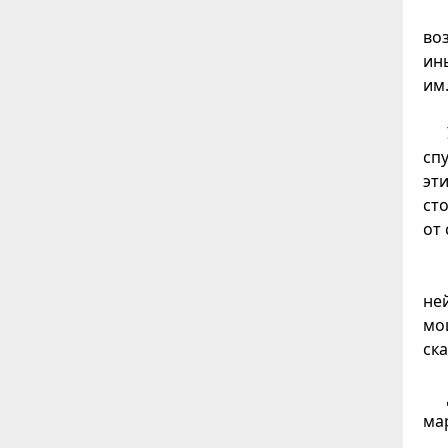
во
ин
им
спу
эт
ст
от 
не
мо
ск
ма