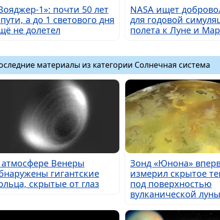
Вояджер-1»: почти 50 лет
NASA ищет доброво
 пути, а до 1 светового дня
для годовой симуля
щё не долетел
полета к Луне и Мар
оследние материалы из категории Солнечная система
 атмосфере Венеры
Зонд «Юнона» впер
бнаружены гигантские
измерил скрытое те
ольца, скрытые от глаз
под поверхностью
вулканической лун