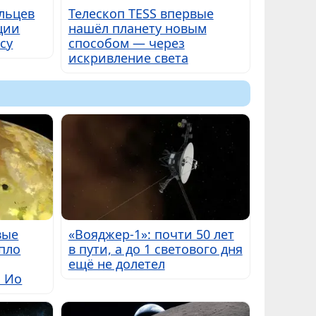
льцев
Телескоп TESS впервые
ции
нашёл планету новым
су
способом — через
искривление света
вые
«Вояджер-1»: почти 50 лет
пло
в пути, а до 1 светового дня
ещё не долетел
ы Ио