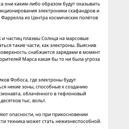
а они каким-либо образом будут оказывать
функционирования электроники скафандров и
 Фаррелла из Центра космических полётов
 и частиц плазмы Солнца на марсовые
аться такие части, как электроны. Выяснив
 поверхность снабжается зарядами в момент
орителей Марса какая бы то ни была угроза
иков Фобоса, где электроны будут
ся некие зоны, способные к созданию
смонавта, облачённого в тефлоновый
есятков тыс. вольт.
ляют опасности, но при прикосновении
сти техника может стать нежизнеспособной.