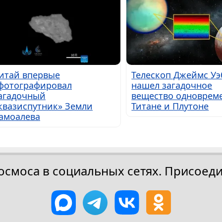
итай впервые
Телескоп Джеймс Уэ
фотографировал
нашел загадочное
агадочный
вещество одноврем
квазиспутник» Земли
Титане и Плутоне
амоалева
осмоса в социальных сетях. Присоеди