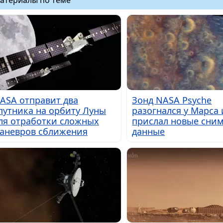
атериалы по теме
ASA отправит два
Зонд NASA Psyche
путника на орбиту Луны
разогнался у Марса 
ля отработки сложных
прислал новые сним
аневров сближения
данные