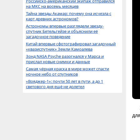
Российско-американский экипаж отправился
на МКС на восемь месяцев
Тайна звезды Акамар: почему она исчезла с
карт древних астрономов?
Астрономы впервые разглядели звезду-
спутник Бетельгейзе и объяснили её
загадочное поведение
Китай впервые сфотографировал загадочный
«квазиспутник» Земли Камоалева
Зонд NASA Psyche разогнался у Марса и
прислал новые снимки и данные
Самая чёрная краска в мире может спасти
ночное небо от спутников
«Вояджер-1»: почти 50 лет в пути, а до 1
светового дня ещё не долетел
дл