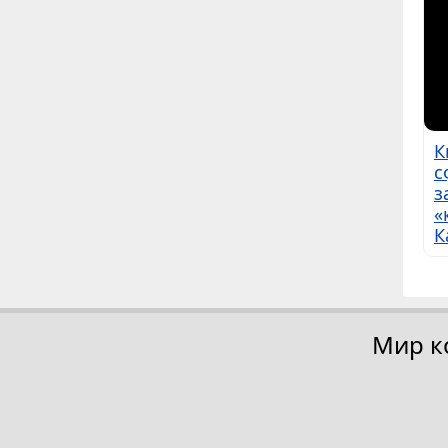
К
с
з
«
К
Мир к