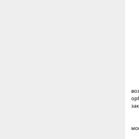
во
ор
за
мо