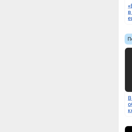
«
в
е
П
В
о
к