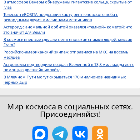
В атмосфере Венеры обнаружены гигантские кольца, скрытые от
глаз
Телескоп eROSITA представил карту рентгеновского неба с
рекордными двумя миллионами источников
Астероид с аномальной орбитой оказался «темной» кометой: что
это значит для Земли
В космосе впервые сделали рентгеновские снимки людей: миссия
Fram2
Российско-американский экипаж отправился на МКС на восемь
месяцев
Астрономы подтвердили возраст Вселенной в 13,8 миллиарда лет с
помощью древнейших звёзд
В Млечном Пути могут скрываться 170 миллионов невидимых
черных дыр
Мир космоса в социальных сетях.
Присоединяйся!