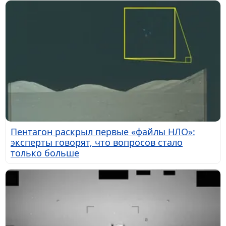
Пентагон раскрыл первые «файлы НЛО»:
эксперты говорят, что вопросов стало
только больше