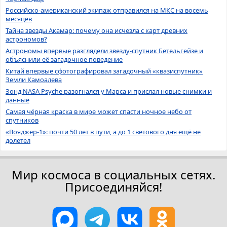
Российско-американский экипаж отправился на МКС на восемь
месяцев
Тайна звезды Акамар: почему она исчезла с карт древних
астрономов?
Астрономы впервые разглядели звезду-спутник Бетельгейзе и
объяснили её загадочное поведение
Китай впервые сфотографировал загадочный «квазиспутник»
Земли Камоалева
Зонд NASA Psyche разогнался у Марса и прислал новые снимки и
данные
Самая чёрная краска в мире может спасти ночное небо от
спутников
«Вояджер-1»: почти 50 лет в пути, а до 1 светового дня ещё не
долетел
Мир космоса в социальных сетях.
Присоединяйся!