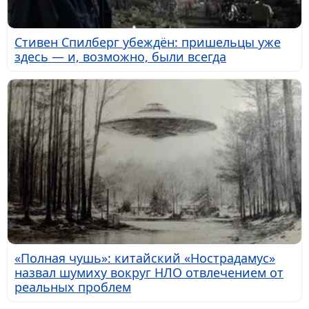
Стивен Спилберг убеждён: пришельцы уже
здесь — и, возможно, были всегда
«Полная чушь»: китайский «Нострадамус»
назвал шумиху вокруг НЛО отвлечением от
реальных проблем