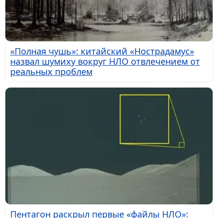
«Полная чушь»: китайский «Нострадамус»
назвал шумиху вокруг НЛО отвлечением от
реальных проблем
Пентагон раскрыл первые «файлы НЛО»: