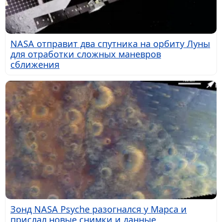
NASA отправит два спутника на орбиту Луны
для отработки сложных маневров
сближения
Зонд NASA Psyche разогнался у Марса и
прислал новые снимки и данные