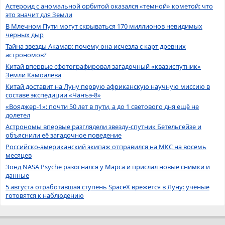
Астероид с аномальной орбитой оказался «темной» кометой: что
это значит для Земли
В Млечном Пути могут скрываться 170 миллионов невидимых
черных дыр
Тайна звезды Акамар: почему она исчезла с карт древних
астрономов?
Китай впервые сфотографировал загадочный «квазиспутник»
Земли Камоалева
Китай доставит на Луну первую африканскую научную миссию в
составе экспедиции «Чанъэ-8»
«Вояджер-1»: почти 50 лет в пути, а до 1 светового дня ещё не
долетел
Астрономы впервые разглядели звезду-спутник Бетельгейзе и
объяснили её загадочное поведение
Российско-американский экипаж отправился на МКС на восемь
месяцев
Зонд NASA Psyche разогнался у Марса и прислал новые снимки и
данные
5 августа отработавшая ступень SpaceX врежется в Луну: учёные
готовятся к наблюдению