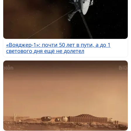
«Вояджер-1»: почти 50 лет в пути, а до 1
светового дня ещё не долетел