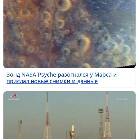
Зонд NASA Psyche разогнался у Марса и
прислал новые снимки и данные