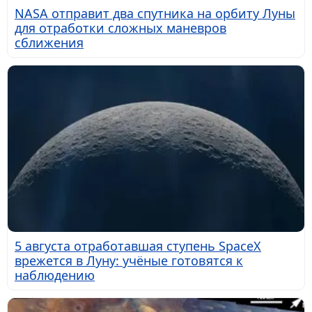
NASA отправит два спутника на орбиту Луны
для отработки сложных маневров
сближения
5 августа отработавшая ступень SpaceX
врежется в Луну: учёные готовятся к
наблюдению