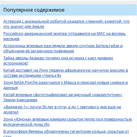
Популярное содержимое
Астероид с аномальной орбитой оказался «темной» кометой: что
это значит для Земли
Российско-американский экипаж отправился на МКС на восемь
месяцев
Астрономы впервые разглядели звезду-спутник Бетельгейзе и
объяснили её загадочное поведение
Тайна звезды Акамар: почему она исчезла с карт древних
астрономов?
Китай доставит на Луну первую африканскую научную миссию в
составе экспедиции «Чанъэ-8»
Зонд NASA Psyche разогнался у Марса и прислал новые снимки и
данные
Китай впервые сфотографировал загадочный «квазиспутник»
Земли Камоалева
«Вояджер-1»: почти 50 лет в пути, а до 1 светового дня ещё не
долетел
Зонд «Юнона» впервые измерил скрытое тепло под поверхностью
вулканической луны Ио
В атмосфере Венеры обнаружены гигантские кольца, скрытые от
глаз