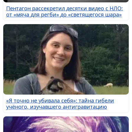
Пентагон рассекретил десятки видео с НЛО:
от «мяча для регби» до «светящегося шара»
«Я точно не убивала себя»: тайна гибели
учёного, изучавшего антигравитацию