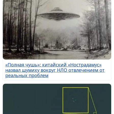
«Полная чушь»: китайский «Нострадамус»
назвал шумиху вокруг НЛО отвлечением от
реальных проблем