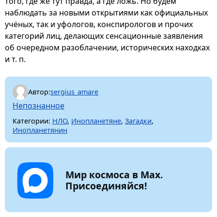
того, где же тут правда, а где ложь. Но будем
наблюдать за новыми открытиями как официальных
учёных, так и уфологов, конспирологов и прочих
категорий лиц, делающих сенсационные заявления
об очередном разоблачении, исторических находках
и т. п.
Автор:
sergius_amare
Непознанное
Категории:
НЛО
,
Инопланетяне
,
Загадки
,
Инопланетянин
Мир космоса в Max.
Присоединяйся!