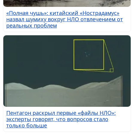
«Полная чушь»: китайский «Нострадамус»
назвал шумиху вокруг НЛО отвлечением от
реальных проблем
Пентагон раскрыл первые «файлы НЛО»:
эксперты говорят, что вопросов стало
только больше