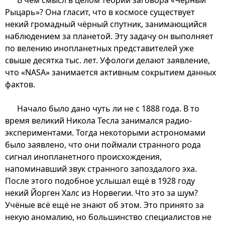
В чём смысл в целом теории заговора «Чёрный
Рыцарь»? Она гласит, что в космосе существует
некий громадный чёрный спутник, занимающийся
наблюдением за планетой. Эту задачу он выполняет
по велению инопланетных представителей уже
свыше десятка тыс. лет. Уфологи делают заявление,
что «NASA» занимается активным сокрытием данных
фактов.
Начало было дано чуть ли не с 1888 года. В то
время великий Никола Тесла занимался радио-
экспериментами. Тогда некоторыми астрономами
было заявлено, что они поймали странного рода
сигнал инопланетного происхождения,
напоминавший звук странного запоздалого эха.
После этого подобное услышал ещё в 1928 году
некий Йорген Халс из Норвегии. Что это за шум?
Учёные всё ещё не знают об этом. Это принято за
некую аномалию, но большинство специалистов не