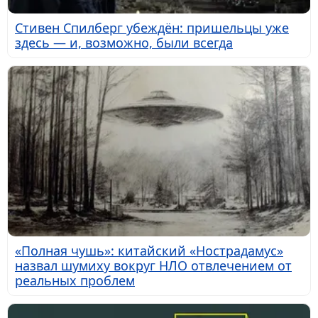
Стивен Спилберг убеждён: пришельцы уже
здесь — и, возможно, были всегда
«Полная чушь»: китайский «Нострадамус»
назвал шумиху вокруг НЛО отвлечением от
реальных проблем