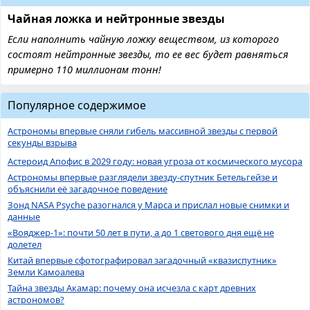
Чайная ложка и нейтронные звезды
Если наполнить чайную ложку веществом, из которого
состоят нейтронные звезды, то ее вес будет равняться
примерно 110 миллионам тонн!
Популярное содержимое
Астрономы впервые сняли гибель массивной звезды с первой
секунды взрыва
Астероид Апофис в 2029 году: новая угроза от космического мусора
Астрономы впервые разглядели звезду-спутник Бетельгейзе и
объяснили её загадочное поведение
Зонд NASA Psyche разогнался у Марса и прислал новые снимки и
данные
«Вояджер-1»: почти 50 лет в пути, а до 1 светового дня ещё не
долетел
Китай впервые сфотографировал загадочный «квазиспутник»
Земли Камоалева
Тайна звезды Акамар: почему она исчезла с карт древних
астрономов?