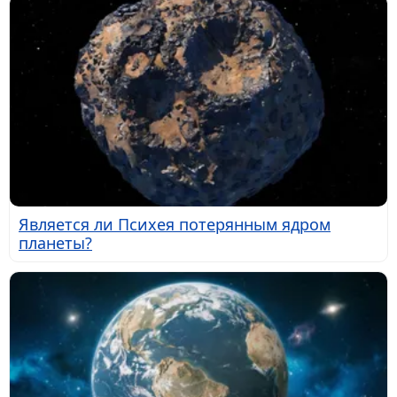
Является ли Психея потерянным ядром
планеты?