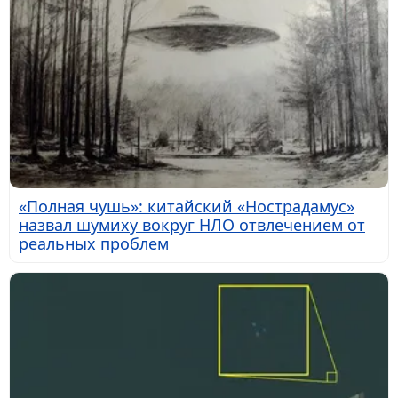
«Полная чушь»: китайский «Нострадамус»
назвал шумиху вокруг НЛО отвлечением от
реальных проблем