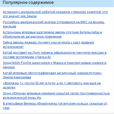
Популярное содержимое
Астероид с аномальной орбитой оказался «темной» кометой: что
это значит для Земли
Российско-американский экипаж отправился на МКС на восемь
месяцев
Астрономы впервые разглядели звезду-спутник Бетельгейзе и
объяснили её загадочное поведение
Тайна звезды Акамар: почему она исчезла с карт древних
астрономов?
Китай доставит на Луну первую африканскую научную миссию в
составе экспедиции «Чанъэ-8»
Зонд NASA Psyche разогнался у Марса и прислал новые снимки и
данные
Китай впервые сфотографировал загадочный «квазиспутник»
Земли Камоалева
«Вояджер-1»: почти 50 лет в пути, а до 1 светового дня ещё не
долетел
Зонд «Юнона» впервые измерил скрытое тепло под поверхностью
вулканической луны Ио
В атмосфере Венеры обнаружены гигантские кольца, скрытые от
глаз