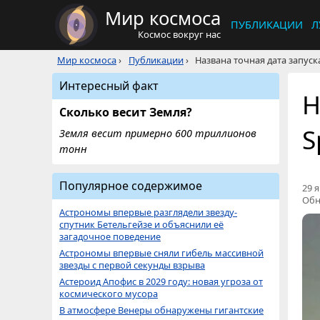
Мир космоса
ПУБЛИКАЦИИ
Л
Космос вокруг нас
Мир космоса
›
Публикации
›
Названа точная дата запуска
Интересный факт
Н
Сколько весит Земля?
S
Земля весит примерно 600 триллионов
тонн
Популярное содержимое
29 я
Обн
Астрономы впервые разглядели звезду-
спутник Бетельгейзе и объяснили её
загадочное поведение
Астрономы впервые сняли гибель массивной
звезды с первой секунды взрыва
Астероид Апофис в 2029 году: новая угроза от
космического мусора
В атмосфере Венеры обнаружены гигантские