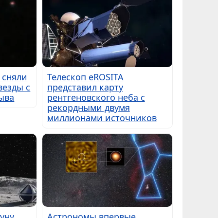
 сняли
Телескоп eROSITA
везды с
представил карту
ыва
рентгеновского неба с
рекордными двумя
миллионами источников
Луну
Астрономы впервые