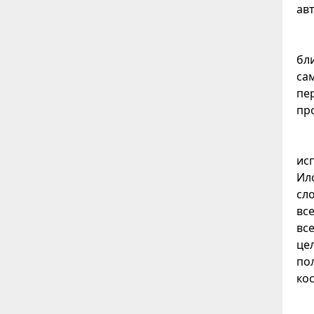
ав
бл
са
пе
пр
ис
Ил
сл
вс
вс
це
по
ко