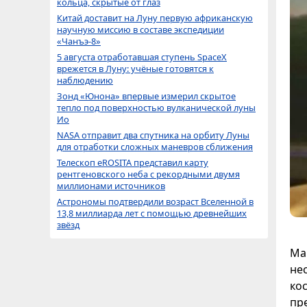
кольца, скрытые от глаз
Китай доставит на Луну первую африканскую
научную миссию в составе экспедиции
«Чанъэ-8»
5 августа отработавшая ступень SpaceX
врежется в Луну: учёные готовятся к
наблюдению
Зонд «Юнона» впервые измерил скрытое
тепло под поверхностью вулканической луны
Ио
NASA отправит два спутника на орбиту Луны
для отработки сложных маневров сближения
Телескоп eROSITA представил карту
рентгеновского неба с рекордными двумя
миллионами источников
Астрономы подтвердили возраст Вселенной в
13,8 миллиарда лет с помощью древнейших
звёзд
Ма
не
ко
пр