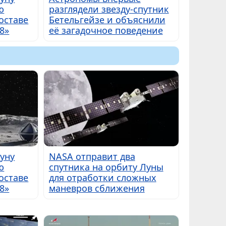
ю
разглядели звезду-спутник
оставе
Бетельгейзе и объяснили
8»
её загадочное поведение
Луну
NASA отправит два
ю
спутника на орбиту Луны
оставе
для отработки сложных
8»
маневров сближения