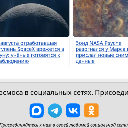
 августа отработавшая
Зонд NASA Psyche
тупень SpaceX врежется в
разогнался у Марса 
уну: учёные готовятся к
прислал новые сним
аблюдению
данные
осмоса в социальных сетях. Присоеди
Присоединяйтесь к нам в своей любимой социальной сети