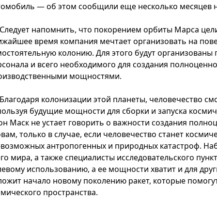
томобиль — об этом сообщили еще несколько месяцев н
Следует напомнить, что покорением орбиты Марса цели
ижайшее время компания мечтает организовать на пов
мостоятельную колонию. Для этого будут организованы 
рсонала и всего необходимого для создания полноценн
оизводственными мощностями.
Благодаря колонизации этой планеты, человечество см
пользуя будущие мощности для сборки и запуска космич
он Маск не устает говорить о важности создания полноц
овам, только в случае, если человечество станет космич
евозможных антропогенных и природных катастроф. Наб
его мира, а также специалисты исследовательского пункт
левому использованию, а ее мощности хватит и для друг
ложит начало новому поколению ракет, которые помогут
смического пространства.