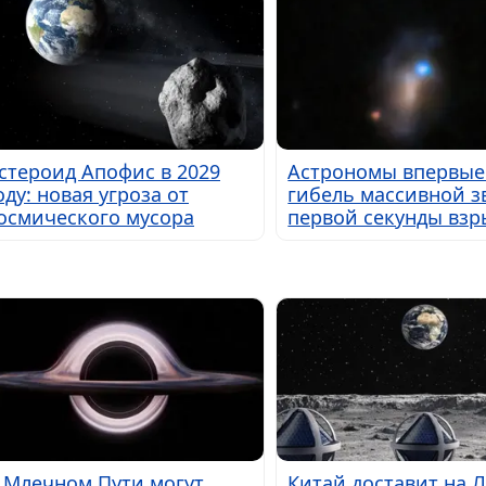
стероид Апофис в 2029
Астрономы впервые
оду: новая угроза от
гибель массивной з
осмического мусора
первой секунды взр
 Млечном Пути могут
Китай доставит на 