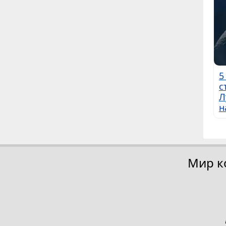
5
с
Л
н
Мир к