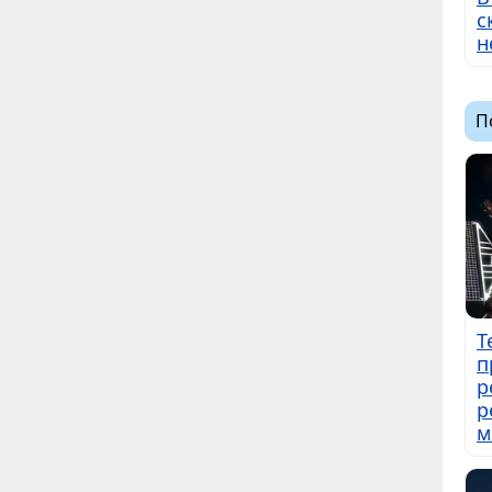
с
н
П
Т
п
р
р
м