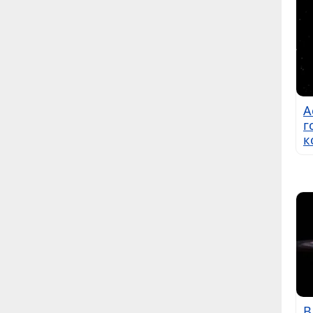
А
г
к
В