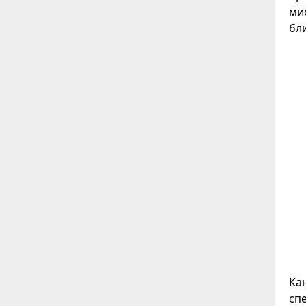
ми
бл
Ка
сп