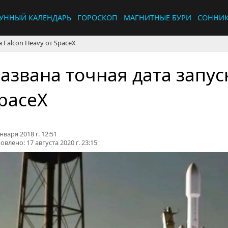
УННЫЙ КАЛЕНДАРЬ
ГОРОСКОП
МАГНИТНЫЕ БУРИ
СОННИ
 Falcon Heavy от SpaceX
азвана точная дата запуск
paceX
нваря 2018 г. 12:51
овлено:
17 августа 2020 г. 23:15