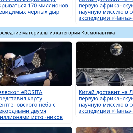
крываться 170 миллионов
первую африканску
евидимых черных дыр
научную миссию в с
экспедиции «Чанъэ-
оследние материалы из категории Космонавтика
елескоп eROSITA
Китай доставит на 
редставил карту
первую африканску
ентгеновского неба с
научную миссию в с
екордными двумя
экспедиции «Чанъэ-
иллионами источников