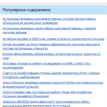
Популярное содержимое
Астрономы впервые разглядели звезду-спутник Бетельгейзе и
объяснили её загадочное поведение
Астрономы впервые сняли гибель массивной звезды с первой
секунды взрыва
Астероид Апофис в 2029 году: новая угроза от космического мусора
Китай доставит на Луну первую африканскую научную миссию в
составе экспедиции «Чанъэ-8»
В атмосфере Венеры обнаружены гигантские кольца, скрытые от
глаз
Доставка грузов на орбиту подешевеет на 90% к 2040 году –
исследование
5 августа отработавшая ступень SpaceX врежется в Луну: учёные
готовятся к наблюдению
Зонд «Юнона» впервые измерил скрытое тепло под поверхностью
вулканической луны Ио
NASA отправит два спутника на орбиту Луны для отработки
сложных маневров сближения
Телескоп eROSITA представил карту рентгеновского неба с
рекордными двумя миллионами источников