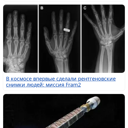
В космосе впервые сделали рентгеновские
снимки людей: миссия Fram2