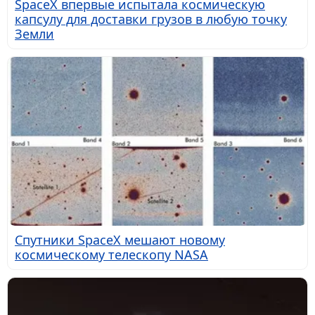
SpaceX впервые испытала космическую
капсулу для доставки грузов в любую точку
Земли
Спутники SpaceX мешают новому
космическому телескопу NASA