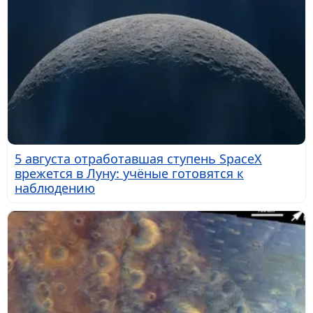
5 августа отработавшая ступень SpaceX
врежется в Луну: учёные готовятся к
наблюдению