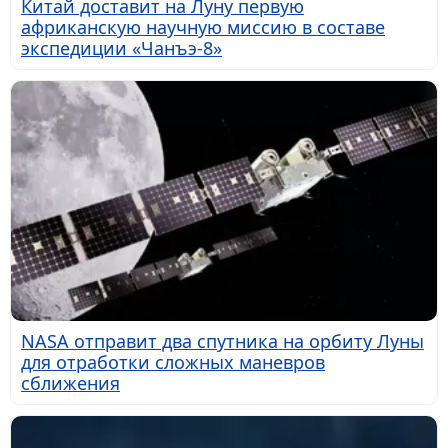
Китай доставит на Луну первую
африканскую научную миссию в составе
экспедиции «Чанъэ-8»
NASA отправит два спутника на орбиту Луны
для отработки сложных маневров
сближения