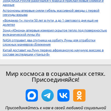
Зонд NASA Psyche разогнался у Марса и прислал новые снимки и
данные
Астрономы впервые сняли гибель массивной звезды с первой
секунды взрыва
«Вояджер-1»: почти 50 лет в пути, а до 1 светового дня ещё не
долетел
Зонд «Юнона» впервые измерил скрытое тепло под поверхностью
вулканической луны Ио
NASA отправит два спутника на орбиту Луны для отработки
сложных маневров сближения
Китай доставит на Луну первую африканскую научную миссию в
составе экспедиции «Чанъэ-8»
Мир космоса в социальных сетях.
Присоединяйся!
Присоединяйтесь к нам в своей любимой социальной