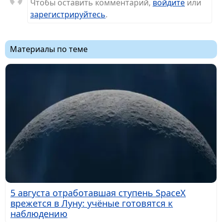
Чтобы оставить комментарий,
войдите
или
зарегистрируйтесь
.
Материалы по теме
5 августа отработавшая ступень SpaceX
врежется в Луну: учёные готовятся к
наблюдению