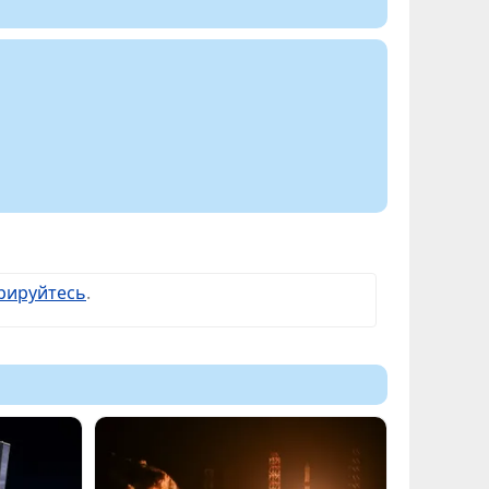
рируйтесь
.