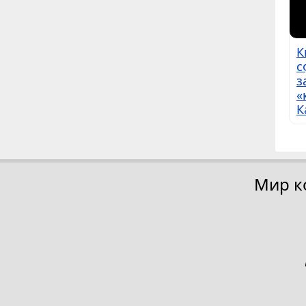
К
с
з
«
К
Мир к