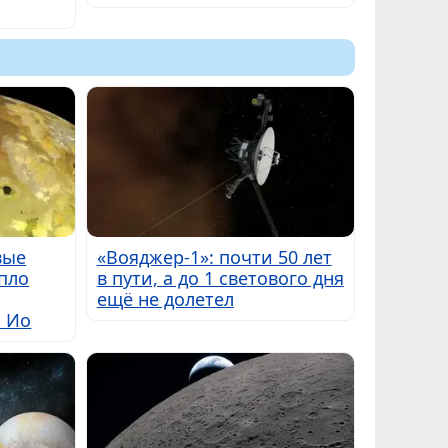
вые
«Вояджер-1»: почти 50 лет
пло
в пути, а до 1 светового дня
ещё не долетел
ы Ио