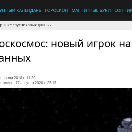
УННЫЙ КАЛЕНДАРЬ
ГОРОСКОП
МАГНИТНЫЕ БУРИ
СОННИ
 рынке спутниковых данных
оскосмос: новый игрок н
анных
евраля 2018 г. 11:20
овлено:
17 августа 2020 г. 23:15