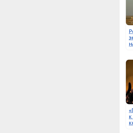
Р
э
н
«
к
к