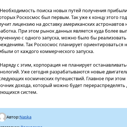
Необходимость поиска новых путей получения прибыл
которых Роскосмос был первым. Так уже к концу этого г
лучит лицензию на доставку американских астронавтов 
работка. При этом рынок данных является куда более вы
лученную с одного запуска, можно было бы реализовать
реждениям. Так Роскосмос планирует ориентироваться 
ибыли от каждого коммерческого запуска.
Наряду с этим, корпорация не планирует останавливать
хнологий. Уже сегодня разрабатываются новые двигатели
следующих космических путешествий. Главное при это
точник дохода, который можно будет перераспределят
еющихся систем.
Автор:
Naska