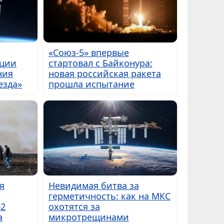
«Союз-5» впервые
ации
стартовал с Байконура:
ния
новая российская ракета
езда»
прошла испытание
я
Невидимая битва за
герметичность: как на МКС
№2
охотятся за
а
микротрещинами