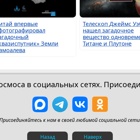
итай впервые
Телескоп Джеймс Уэ
фотографировал
нашел загадочное
агадочный
вещество одноврем
квазиспутник» Земли
Титане и Плутоне
амоалева
осмоса в социальных сетях. Присоеди
Присоединяйтесь к нам в своей любимой социальной сети
Назад
Наверх