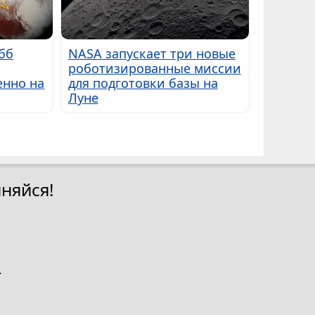
бб
NASA запускает три новые
роботизированные миссии
енно на
для подготовки базы на
Луне
няйся!
.