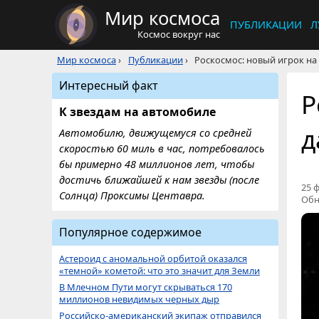
Мир космоса
ПУБЛИКАЦИИ
Л
Космос вокруг нас
Мир космоса
›
Публикации
›
Роскосмос: новый игрок на
Интересный факт
Р
К звездам на автомобиле
д
Автомобилю, движущемуся со средней
скоростью 60 миль в час, потребовалось
бы примерно 48 миллионов лет, чтобы
достичь ближайшей к нам звезды (после
25 ф
Солнца) Проксимы Центавра.
Обн
Популярное содержимое
Астероид с аномальной орбитой оказался
«темной» кометой: что это значит для Земли
В Млечном Пути могут скрываться 170
миллионов невидимых черных дыр
Российско-американский экипаж отправился