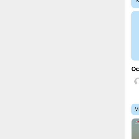
К
Ос
М