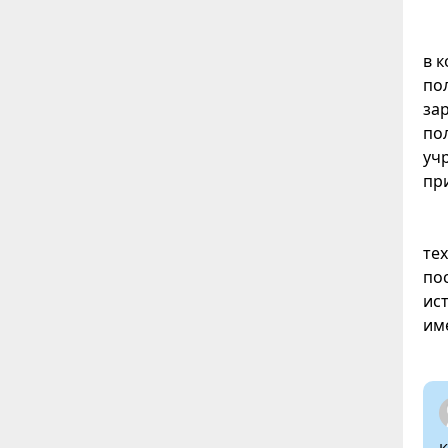
в 
по
за
по
уч
пр
те
по
ис
им