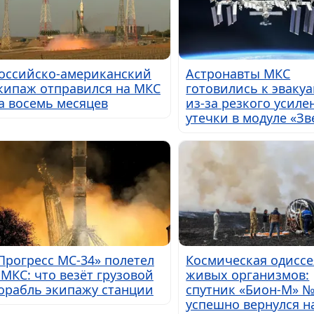
оссийско-американский
Астронавты МКС
кипаж отправился на МКС
готовились к эваку
а восемь месяцев
из-за резкого усиле
утечки в модуле «Зв
Прогресс МС-34» полетел
Космическая одиссе
 МКС: что везёт грузовой
живых организмов:
орабль экипажу станции
спутник «Бион-М» 
успешно вернулся н