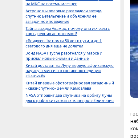
на МКС на восемь месяцев
Астрономы впервые разглядели звезду-
спутник Бетельгейзе и объяснили её
загадочное поведение
Тайна звезды Акамар: почему она исчезла с
карт древних астрономов?
«Вояджер-1»: почти 50 лет в пути, а до 1
светового дня ещё не долетел
Зонд NASA Psyche разогнался у Марса и
прислал новые снимки и данные
Китай доставит на Луну первую африканскую
научную миссию в составе экспедиции
«Чанъэ-8»
Китай впервые сфотографировал загадочный
«квазиспутник» Земли Камоалева
NASA отправит два спутника на орбиту Луны
для отработки сложных маневров сближения
го
на
ко
ро