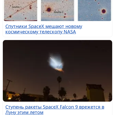
Спутники SpaceX мешают новому
космическому телескопу NASA
Ступень ракеты SpaceX Falcon 9 врежется в
Луну этим летом