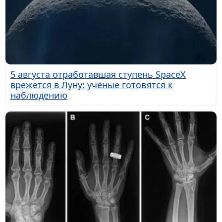
5 августа отработавшая ступень SpaceX
врежется в Луну: учёные готовятся к
наблюдению