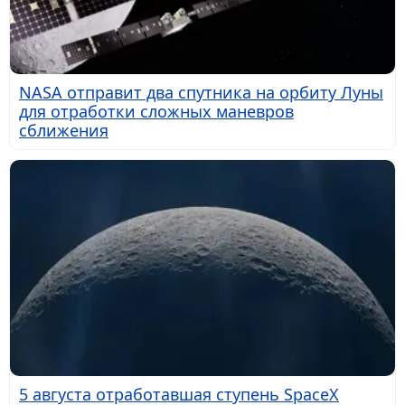
NASA отправит два спутника на орбиту Луны
для отработки сложных маневров
сближения
5 августа отработавшая ступень SpaceX