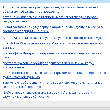
Астрономы впервые разглядели звезду-спутник Бетельгейзе и
объяснили её загадочное поведение
Астрономы впервые сняли гибель массивной звезды с первой
секунды взрыва
Китай доставит на Луну первую африканскую научную миссию в
составе экспедиции «Чанъэ-8»
Астероид Апофис в 2029 году: новая угроза от космического мусора
Зонд NASA Psyche разогнался у Марса и прислал новые снимки и
данные
В атмосфере Венеры обнаружены гигантские кольца, скрытые от
глаз
Доставка грузов на орбиту подешевеет на 90% к 2040 году –
исследование
Зонд «Юнона» впервые измерил скрытое тепло под поверхностью
вулканической луны Ио
5 августа отработавшая ступень SpaceX врежется в Луну: учёные
готовятся к наблюдению
NASA отправит два спутника на орбиту Луны для отработки
сложных маневров сближения