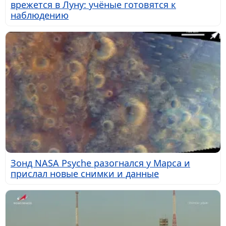
врежется в Луну: учёные готовятся к
наблюдению
Зонд NASA Psyche разогнался у Марса и
прислал новые снимки и данные