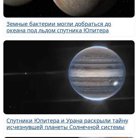
Земные бактерии могли добраться до
океана под льдом спутника Юпитера
Спутники Юпитера и Урана раскрыли тайну
исчезнувшей планеты Солнечной системы