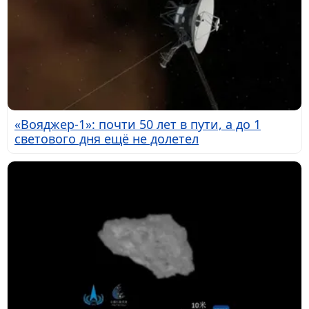
«Вояджер-1»: почти 50 лет в пути, а до 1
светового дня ещё не долетел