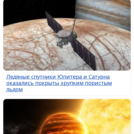
Ледяные спутники Юпитера и Сатурна
оказались покрыты хрупким пористым
льдом