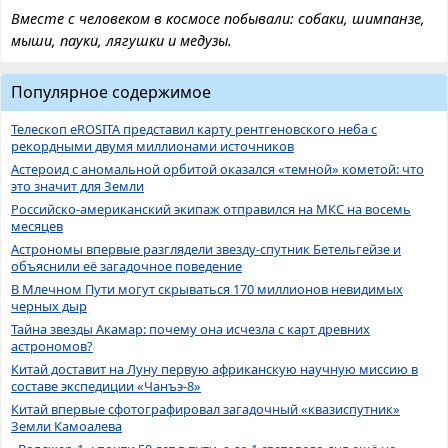
Вместе с человеком в космосе побывали: собаки, шимпанзе,
мыши, пауки, лягушки и медузы.
Популярное содержимое
Телескоп eROSITA представил карту рентгеновского неба с
рекордными двумя миллионами источников
Астероид с аномальной орбитой оказался «темной» кометой: что
это значит для Земли
Российско-американский экипаж отправился на МКС на восемь
месяцев
Астрономы впервые разглядели звезду-спутник Бетельгейзе и
объяснили её загадочное поведение
В Млечном Пути могут скрываться 170 миллионов невидимых
черных дыр
Тайна звезды Акамар: почему она исчезла с карт древних
астрономов?
Китай доставит на Луну первую африканскую научную миссию в
составе экспедиции «Чанъэ-8»
Китай впервые сфотографировал загадочный «квазиспутник»
Земли Камоалева