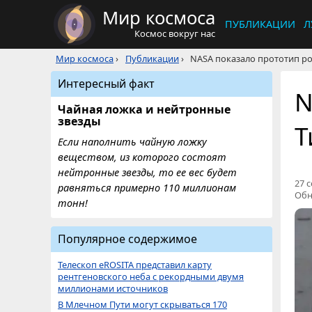
Мир космоса
ПУБЛИКАЦИИ
Л
Космос вокруг нас
Мир космоса
›
Публикации
›
NASA показало прототип ро
Интересный факт
N
Чайная ложка и нейтронные
звезды
Т
Если наполнить чайную ложку
веществом, из которого состоят
нейтронные звезды, то ее вес будет
27 с
равняться примерно 110 миллионам
Обн
тонн!
Популярное содержимое
Телескоп eROSITA представил карту
рентгеновского неба с рекордными двумя
миллионами источников
В Млечном Пути могут скрываться 170