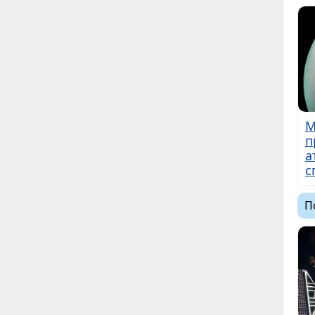
М
п
а
с
П