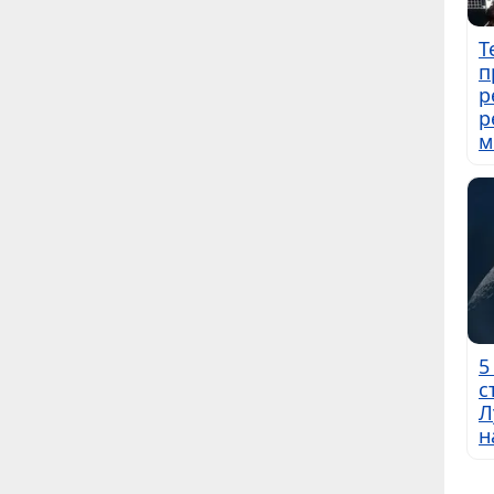
Т
п
р
р
м
5
с
Л
н