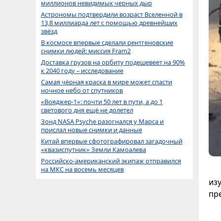
миллионов невидимых черных дыр
Астрономы подтвердили возраст Вселенной в
13,8 миллиарда лет с помощью древнейших
звёзд
В космосе впервые сделали рентгеновские
снимки людей: миссия Fram2
Доставка грузов на орбиту подешевеет на 90%
к 2040 году – исследование
Самая чёрная краска в мире может спасти
ночное небо от спутников
«Вояджер-1»: почти 50 лет в пути, а до 1
светового дня ещё не долетел
Зонд NASA Psyche разогнался у Марса и
прислал новые снимки и данные
Китай впервые сфотографировал загадочный
«квазиспутник» Земли Камоалева
Российско-американский экипаж отправился
на МКС на восемь месяцев
из
пр