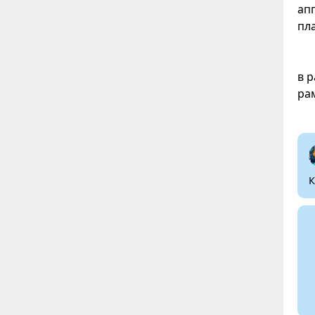
ап
пл
в 
рам
К