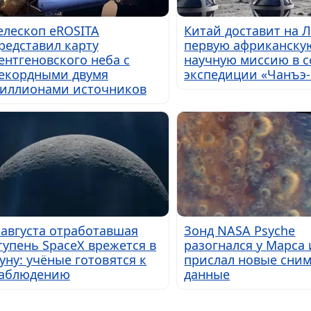
елескоп eROSITA
Китай доставит на 
редставил карту
первую африканску
ентгеновского неба с
научную миссию в с
екордными двумя
экспедиции «Чанъэ-
иллионами источников
 августа отработавшая
Зонд NASA Psyche
тупень SpaceX врежется в
разогнался у Марса 
уну: учёные готовятся к
прислал новые сним
аблюдению
данные