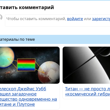
тавить комментарий
Чтобы оставить комментарий,
войдите
или
зарегист
атериалы по теме
елескоп Джеймс Уэбб
Титан — не просто л
ашел загадочное
«космический гибр
ещество одновременно на
итане и Плутоне