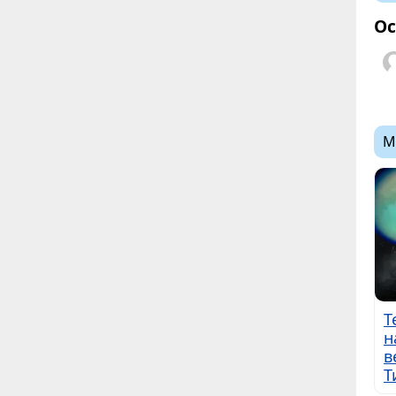
Ос
М
Т
н
в
Т