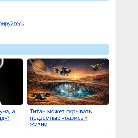
рируйтесь
.
уна, а
Титан может скрывать
ид»?
подземные «оазисы»
жизни