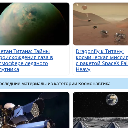
етан Титана: Тайны
Dragonfly к Титану:
роисхождения газа в
космическая мисси
тмосфере ледяного
с ракетой SpaceX Fa
путника
Heavy
оследние материалы из категории Космонавтика