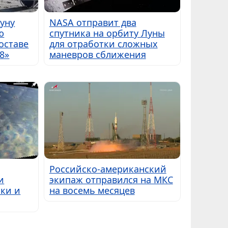
Луну
NASA отправит два
ю
спутника на орбиту Луны
оставе
для отработки сложных
8»
маневров сближения
Российско-американский
и
экипаж отправился на МКС
ки и
на восемь месяцев