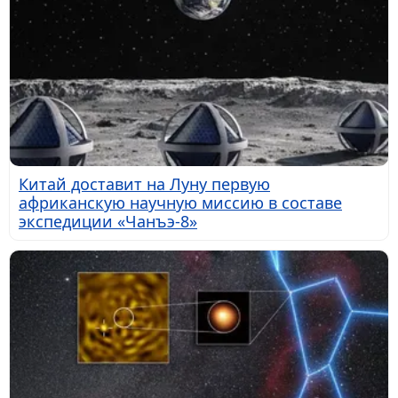
Китай доставит на Луну первую
африканскую научную миссию в составе
экспедиции «Чанъэ-8»