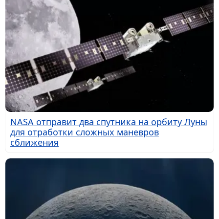
NASA отправит два спутника на орбиту Луны
для отработки сложных маневров
сближения