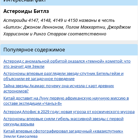
Астероиды Битлз
Астероиды 4147, 4148, 4149 и 4150 названы в честь
«Битлз»: Джоном Ленноном, Полом Маккартни, Джорджом
Харрисоном и Ринго Старром соответственно
Популярное содержимое
Астероид с аномальной орбитой оказался «темной» кометой: что
это значит для Земли
Астрономы впервые разглядели звезду-спутник Бетельгейзе и
объяснили её загадочное поведение
Тайна звезды Акамар: почему она исчезла с карт древних
астрономов?
Китай доставит на Луну первую африканскую научную миссию в
составе экспедиции «Чанъэ-8»
Астероид Апофис в 2029 году: новая угроза от космического мусора
Астрономы впервые сняли гибель массивной звезды с первой
секунды взрыва
Китай впервые сфотографировал загадочный «квазиспутник»
Земли Камоалева