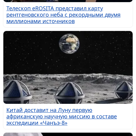
Телескоп eROSITA представил карту
рентгеновского неба с рекордными двумя
миллионами источников
Китай доставит на Луну первую
африканскую научную миссию в составе
экспедиции «Чанъэ-8»