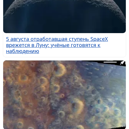
5 августа отработавшая ступень SpaceX
врежется в Луну: учёные готовятся к
наблюдению