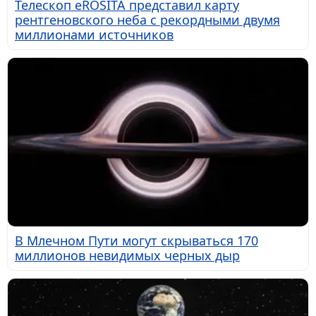
Телескоп eROSITA представил карту
рентгеновского неба с рекордными двумя
миллионами источников
В Млечном Пути могут скрываться 170
миллионов невидимых черных дыр