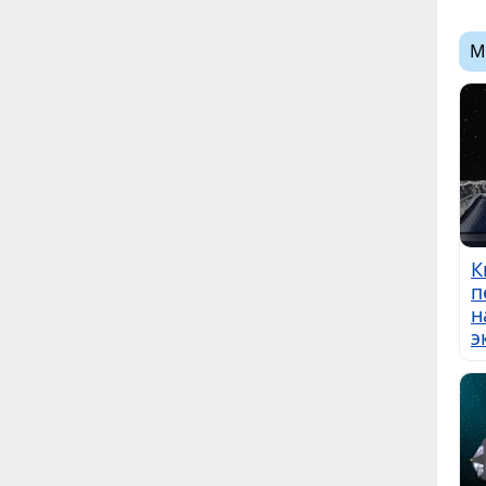
М
К
п
н
э