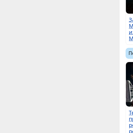
З
M
и
М
П
Т
п
р
р