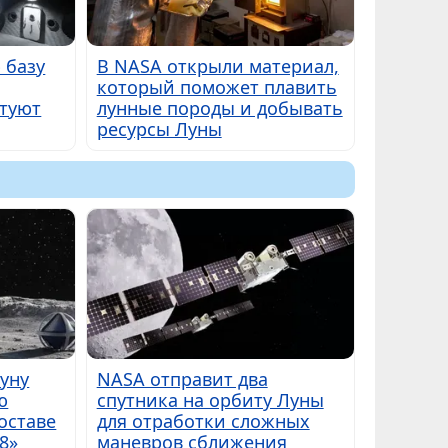
 базу
В NASA открыли материал,
который поможет плавить
ртуют
лунные породы и добывать
ресурсы Луны
Луну
NASA отправит два
ю
спутника на орбиту Луны
оставе
для отработки сложных
8»
маневров сближения