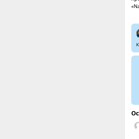
«Na
К
Ос