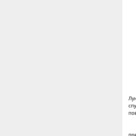
Лу
спу
по
пр