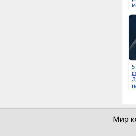
м
5
с
Л
н
Мир к