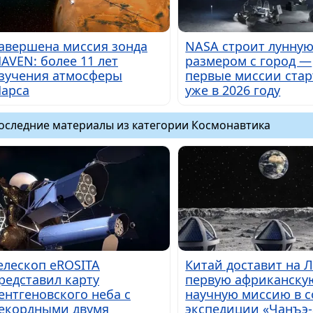
авершена миссия зонда
NASA строит лунную
AVEN: более 11 лет
размером с город —
зучения атмосферы
первые миссии ста
арса
уже в 2026 году
оследние материалы из категории Космонавтика
елескоп eROSITA
Китай доставит на 
редставил карту
первую африканску
ентгеновского неба с
научную миссию в с
екордными двумя
экспедиции «Чанъэ-