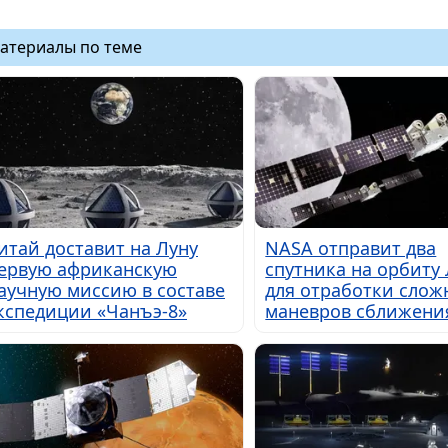
атериалы по теме
итай доставит на Луну
NASA отправит два
ервую африканскую
спутника на орбиту
аучную миссию в составе
для отработки слож
кспедиции «Чанъэ-8»
маневров сближени