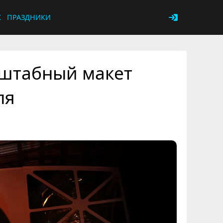
К
ПРАЗДНИКИ
сштабный макет
ля