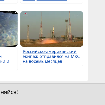
Российско-американский
и
экипаж отправился на МКС
ки и
на восемь месяцев
няйся!