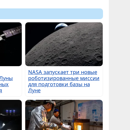
NASA запускает три новые
 Луны
роботизированные миссии
ных
для подготовки базы на
я
Луне