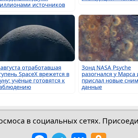
иллионами источников
 августа отработавшая
Зонд NASA Psyche
тупень SpaceX врежется в
разогнался у Марса 
уну: учёные готовятся к
прислал новые сним
аблюдению
данные
осмоса в социальных сетях. Присоеди