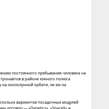
чению постоянного пребывания человека на
 астронавтов в районе южного полюса
зу на окололунной орбите, ли же на
несколько вариантов посадочных модулей
н договор — «Dynetics», «SpaceX» и