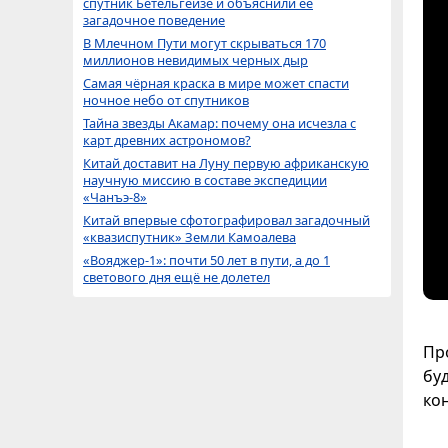
спутник Бетельгейзе и объяснили её
загадочное поведение
В Млечном Пути могут скрываться 170
миллионов невидимых черных дыр
Самая чёрная краска в мире может спасти
ночное небо от спутников
Тайна звезды Акамар: почему она исчезла с
карт древних астрономов?
Китай доставит на Луну первую африканскую
научную миссию в составе экспедиции
«Чанъэ-8»
Китай впервые сфотографировал загадочный
«квазиспутник» Земли Камоалева
«Вояджер-1»: почти 50 лет в пути, а до 1
светового дня ещё не долетел
Пр
бу
ко