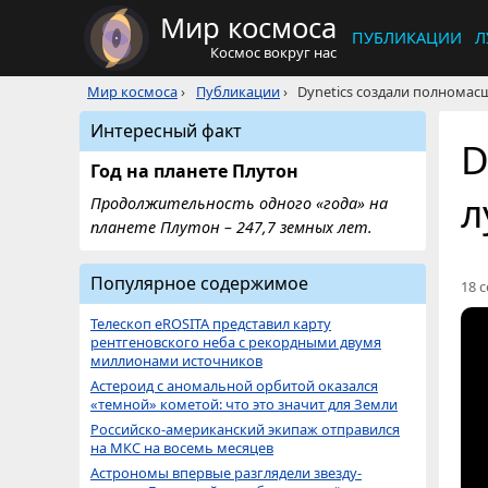
Мир космоса
ПУБЛИКАЦИИ
Л
Космос вокруг нас
Мир космоса
›
Публикации
›
Dynetics создали полномас
Интересный факт
D
Год на планете Плутон
л
Продолжительность одного «года» на
планете Плутон – 247,7 земных лет.
Популярное содержимое
18 с
Телескоп eROSITA представил карту
рентгеновского неба с рекордными двумя
миллионами источников
Астероид с аномальной орбитой оказался
«темной» кометой: что это значит для Земли
Российско-американский экипаж отправился
на МКС на восемь месяцев
Астрономы впервые разглядели звезду-