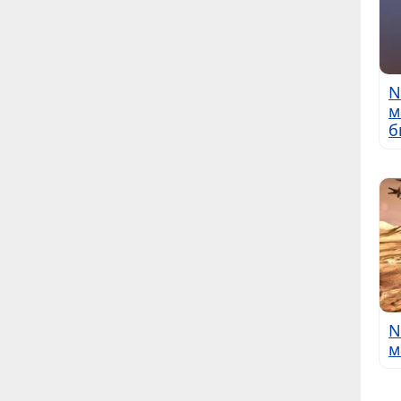
N
м
б
N
м