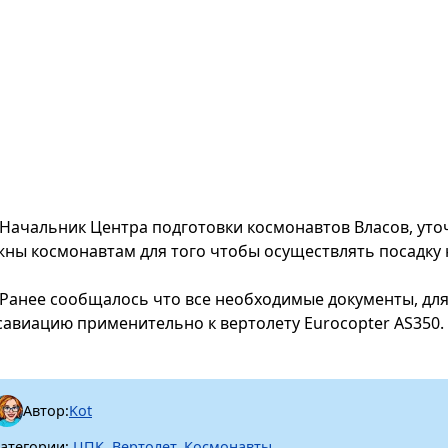
Начальник Центра подготовки космонавтов Власов, уто
жны космонавтам для того чтобы осуществлять посадку н
Ранее сообщалось что все необходимые документы, для
савиацию применительно к вертолету Eurocopter AS350.
Автор:
Kot
атегории:
ЦПК
,
Вертолет
,
Космонавты