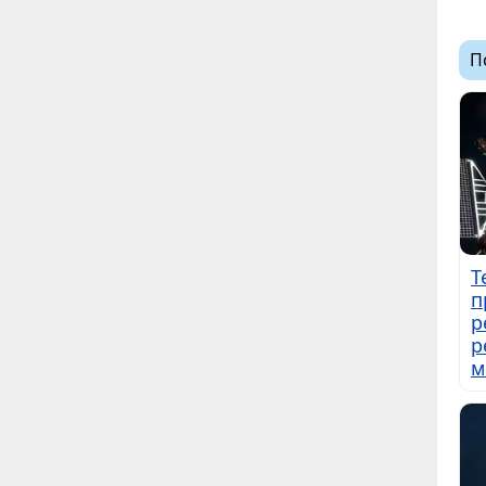
П
Т
п
р
р
м