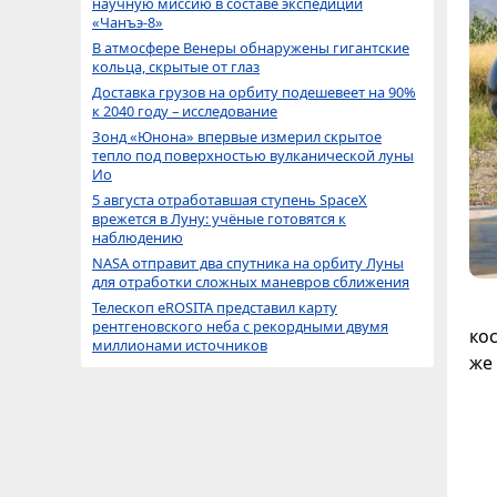
научную миссию в составе экспедиции
«Чанъэ-8»
В атмосфере Венеры обнаружены гигантские
кольца, скрытые от глаз
Доставка грузов на орбиту подешевеет на 90%
к 2040 году – исследование
Зонд «Юнона» впервые измерил скрытое
тепло под поверхностью вулканической луны
Ио
5 августа отработавшая ступень SpaceX
врежется в Луну: учёные готовятся к
наблюдению
NASA отправит два спутника на орбиту Луны
для отработки сложных маневров сближения
Телескоп eROSITA представил карту
рентгеновского неба с рекордными двумя
ко
миллионами источников
же