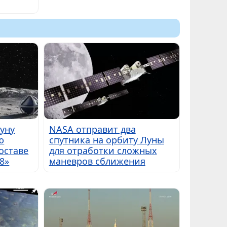
Луну
NASA отправит два
ю
спутника на орбиту Луны
оставе
для отработки сложных
8»
маневров сближения