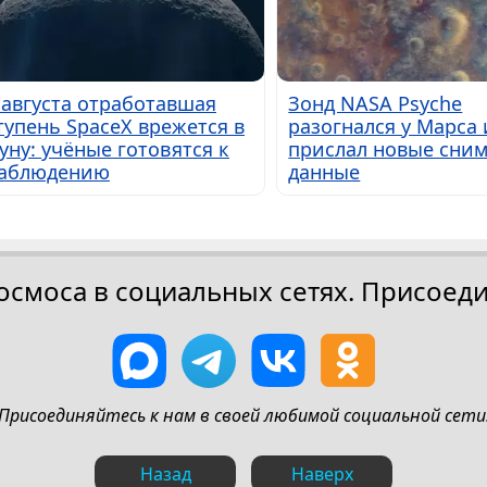
 августа отработавшая
Зонд NASA Psyche
тупень SpaceX врежется в
разогнался у Марса 
уну: учёные готовятся к
прислал новые сним
аблюдению
данные
осмоса в социальных сетях. Присоеди
Присоединяйтесь к нам в своей любимой социальной сети
Назад
Наверх