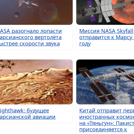
ASA разогнало лопасти
Миссия NASA Skyfall
арсианского вертолёта
отправится к Марсу 
ыстрее скорости звука
году
ighthawk: будущее
Китай отправит пер
арсианской авиации
иностранных космо
на «Тяньгун»: Пакис
присоединяется к