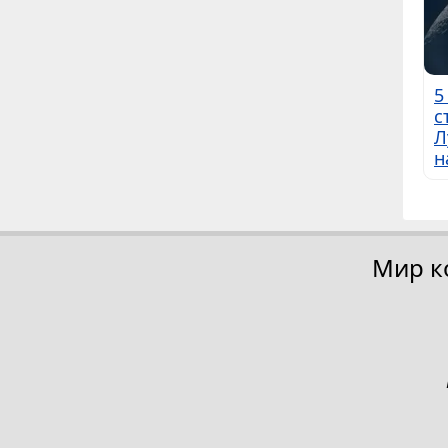
5
с
Л
н
Мир к