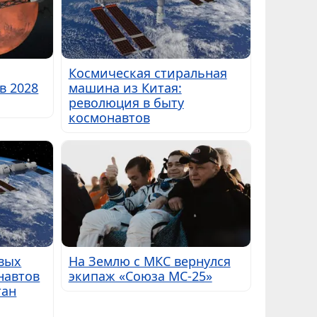
Космическая стиральная
в 2028
машина из Китая:
революция в быту
космонавтов
вых
На Землю с МКС вернулся
навтов
экипаж «Союза МС-25»
тан