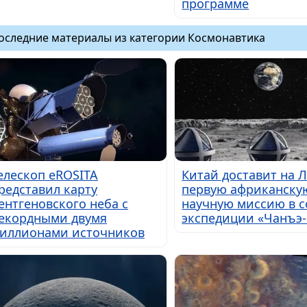
программе
оследние материалы из категории Космонавтика
елескоп eROSITA
Китай доставит на 
редставил карту
первую африканску
ентгеновского неба с
научную миссию в с
екордными двумя
экспедиции «Чанъэ-
иллионами источников