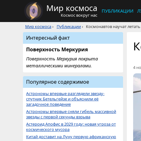
Мир космоса
ПУБЛИКАЦИИ
Л
Космос вокруг нас
Мир космоса
›
Публикации
›
Космонавтов научат летать
Интересный факт
К
Поверхность Меркурия
Поверхность Меркурия покрыта
металлическими минералами.
4 но
Популярное содержимое
Астрономы впервые разглядели звезду-
спутник Бетельгейзе и объяснили её
загадочное поведение
Астрономы впервые сняли гибель массивной
звезды с первой секунды взрыва
Астероид Апофис в 2029 году: новая угроза от
космического мусора
Китай доставит на Луну первую африканскую