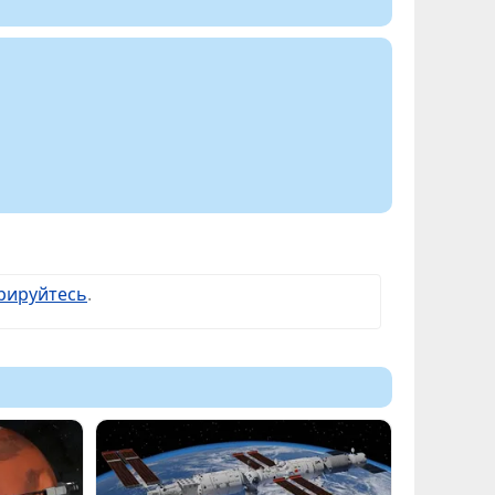
рируйтесь
.