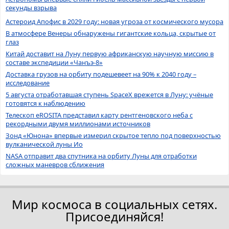
секунды взрыва
Астероид Апофис в 2029 году: новая угроза от космического мусора
В атмосфере Венеры обнаружены гигантские кольца, скрытые от
глаз
Китай доставит на Луну первую африканскую научную миссию в
составе экспедиции «Чанъэ-8»
Доставка грузов на орбиту подешевеет на 90% к 2040 году –
исследование
5 августа отработавшая ступень SpaceX врежется в Луну: учёные
готовятся к наблюдению
Телескоп eROSITA представил карту рентгеновского неба с
рекордными двумя миллионами источников
Зонд «Юнона» впервые измерил скрытое тепло под поверхностью
вулканической луны Ио
NASA отправит два спутника на орбиту Луны для отработки
сложных маневров сближения
Мир космоса в социальных сетях.
Присоединяйся!