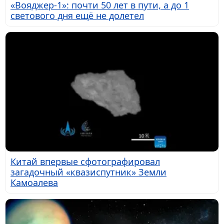
«Вояджер-1»: почти 50 лет в пути, а до 1
светового дня ещё не долетел
Китай впервые сфотографировал
загадочный «квазиспутник» Земли
Камоалева