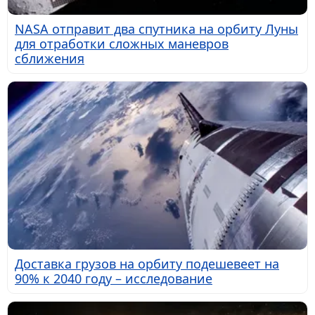
NASA отправит два спутника на орбиту Луны
для отработки сложных маневров
сближения
Доставка грузов на орбиту подешевеет на
90% к 2040 году – исследование