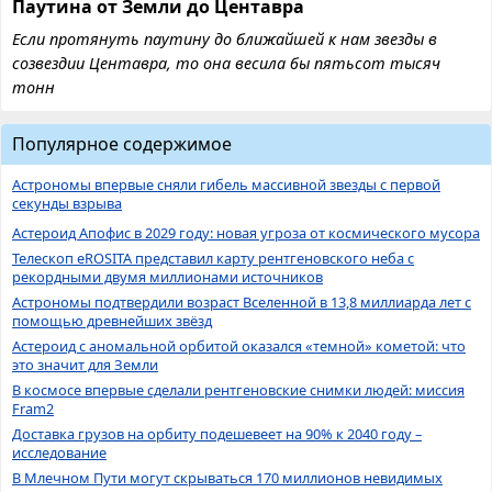
Паутина от Земли до Центавра
Если протянуть паутину до ближайшей к нам звезды в
созвездии Центавра, то она весила бы пятьсот тысяч
тонн
Популярное содержимое
Астрономы впервые сняли гибель массивной звезды с первой
секунды взрыва
Астероид Апофис в 2029 году: новая угроза от космического мусора
Телескоп eROSITA представил карту рентгеновского неба с
рекордными двумя миллионами источников
Астрономы подтвердили возраст Вселенной в 13,8 миллиарда лет с
помощью древнейших звёзд
Астероид с аномальной орбитой оказался «темной» кометой: что
это значит для Земли
В космосе впервые сделали рентгеновские снимки людей: миссия
Fram2
Доставка грузов на орбиту подешевеет на 90% к 2040 году –
исследование
В Млечном Пути могут скрываться 170 миллионов невидимых