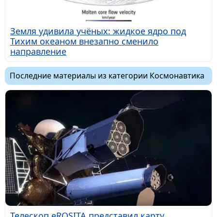
Земля удивила учёных: жидкое ядро под
Тихим океаном внезапно сменило
направление
Последние материалы из категории Космонавтика
Телескоп eROSITA представил карту