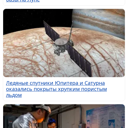
Ледяные спутники Юпитера и Сатурна
оказались покрыты хрупким пористым
льдом