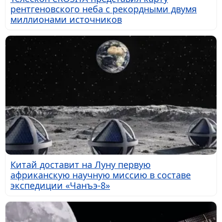
рентгеновского неба с рекордными двумя
миллионами источников
Китай доставит на Луну первую
африканскую научную миссию в составе
экспедиции «Чанъэ-8»