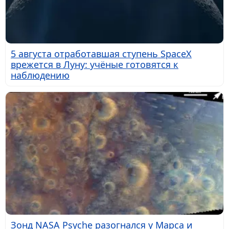
5 августа отработавшая ступень SpaceX
врежется в Луну: учёные готовятся к
наблюдению
Зонд NASA Psyche разогнался у Марса и