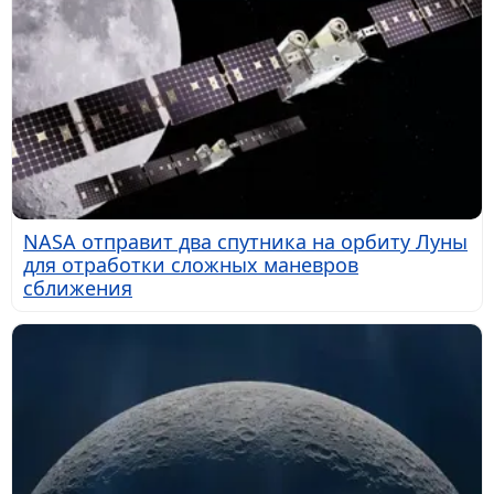
NASA отправит два спутника на орбиту Луны
для отработки сложных маневров
сближения