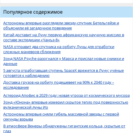
Популярное содержимое
Астрономы впервые разглядели звезду-спутник Бетельгейзе и
объяснили её загадочное поведение
Китай доставит на Луну первую африканскую научную миссию в
составе экспедиции «Чанъэ-8»
NASA отправит два спутника на орбиту Луны для отработки
сложных маневров сближения
Зонд NASA Psyche разогнался у Марса и прислал новые снимки и
данные
5 августа отработавшая ступень SpaceX врежется в Луну: учёные
готовятся к наблюдению
Доставка грузов на орбиту подешевеет на 90% к 2040 году –
исследование
Астероид Апофис в 2029 году: новая угроза от космического мусора
Зонд «Юнона» впервые измерил скрытое тепло под поверхностью
вулканической луны Ио
Астрономы впервые сняли гибель массивной звезды с первой
секунды взрыва
В атмосфере Венеры обнаружены гигантские кольца, скрытые от
глаз