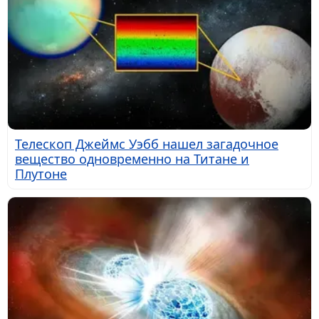
Телескоп Джеймс Уэбб нашел загадочное
вещество одновременно на Титане и
Плутоне