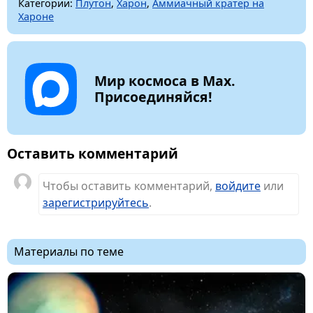
Категории:
Плутон
,
Харон
,
Аммиачный кратер на
Хароне
Мир космоса в Max.
Присоединяйся!
Оставить комментарий
Чтобы оставить комментарий,
войдите
или
зарегистрируйтесь
.
Материалы по теме