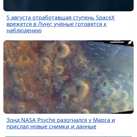
5 августа отработавшая ступень SpaceX
врежется в Луну: учёные готовятся к
наблюдению
Зонд NASA Psyche разогнался у Марса и
прислал новые снимки и данные