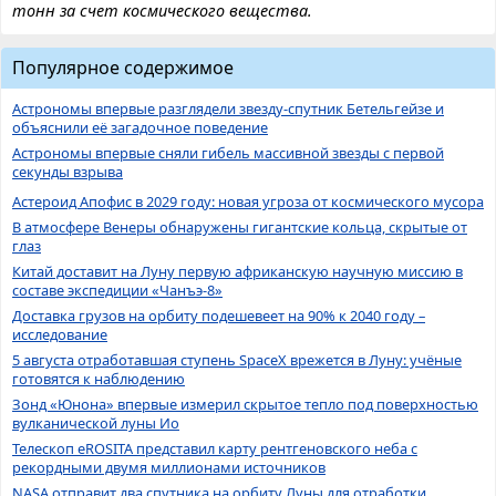
тонн за счет космического вещества.
Популярное содержимое
Астрономы впервые разглядели звезду-спутник Бетельгейзе и
объяснили её загадочное поведение
Астрономы впервые сняли гибель массивной звезды с первой
секунды взрыва
Астероид Апофис в 2029 году: новая угроза от космического мусора
В атмосфере Венеры обнаружены гигантские кольца, скрытые от
глаз
Китай доставит на Луну первую африканскую научную миссию в
составе экспедиции «Чанъэ-8»
Доставка грузов на орбиту подешевеет на 90% к 2040 году –
исследование
5 августа отработавшая ступень SpaceX врежется в Луну: учёные
готовятся к наблюдению
Зонд «Юнона» впервые измерил скрытое тепло под поверхностью
вулканической луны Ио
Телескоп eROSITA представил карту рентгеновского неба с
рекордными двумя миллионами источников
NASA отправит два спутника на орбиту Луны для отработки