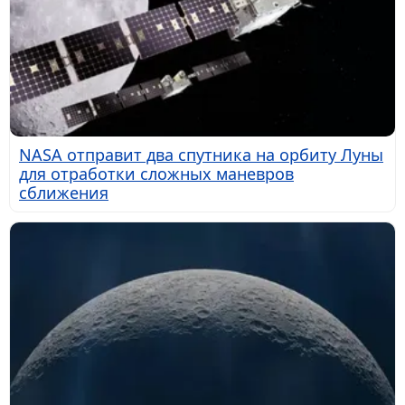
NASA отправит два спутника на орбиту Луны
для отработки сложных маневров
сближения