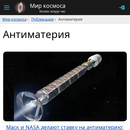
Мир космоса
Космос вокруг нас
Мир космоса
›
Публикации
›
Антиматерия
Антиматерия
Маск и NASA делают ставку на антиматерию: