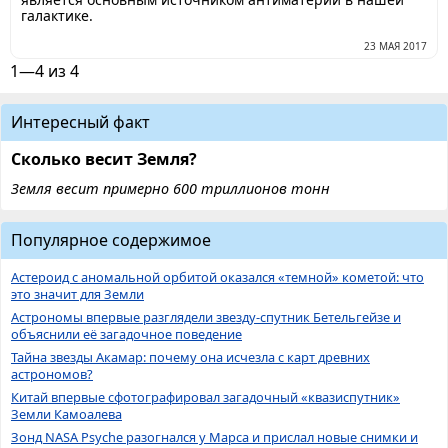
галактике.
23 МАЯ 2017
1—4 из 4
Интересный факт
Сколько весит Земля?
Земля весит примерно 600 триллионов тонн
Популярное содержимое
Астероид с аномальной орбитой оказался «темной» кометой: что
это значит для Земли
Астрономы впервые разглядели звезду-спутник Бетельгейзе и
объяснили её загадочное поведение
Тайна звезды Акамар: почему она исчезла с карт древних
астрономов?
Китай впервые сфотографировал загадочный «квазиспутник»
Земли Камоалева
Зонд NASA Psyche разогнался у Марса и прислал новые снимки и