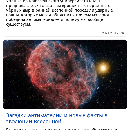
Учёные из Брюссельского университета и MIT
предполагают, что взрывы крошечных первичных
чёрных дыр в ранней Вселенной породили ударные
волны, которые могли объяснить, почему материя
победила антиматерию — и почему мы вообще
существуем.
06 АПРЕЛЯ 2026
Загадки антиматерии и новые факты в
эволюции Вселенной
Галактики, звезды, планеты и жизнь, все образуются из