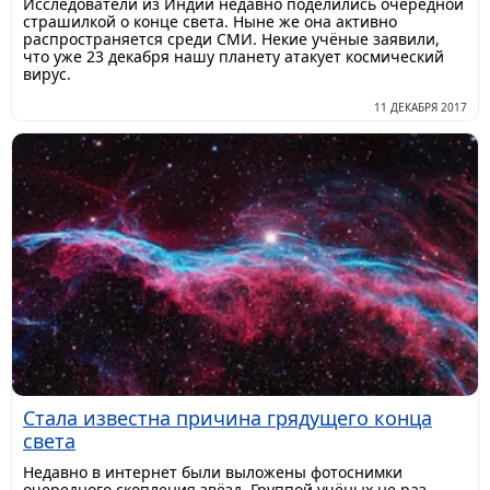
Исследователи из Индии недавно поделились очередной
страшилкой о конце света. Ныне же она активно
распространяется среди СМИ. Некие учёные заявили,
что уже 23 декабря нашу планету атакует космический
вирус.
11 ДЕКАБРЯ 2017
Стала известна причина грядущего конца
света
Недавно в интернет были выложены фотоснимки
очередного скопления звёзд. Группой учёных не раз