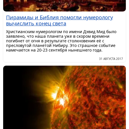
Пирамиды и Библия помогли нумерологу
вычислить конец света
​Христианским нумерологом по имени Дэвид Мид было
заявлено, что наша планета уже в скором времени
погибнет от огня в результате столкновения её с
пресловутой планетой Нибиру. Это страшное событие
намечается на 20-23 сентября нынешнего года.
31 АВГУСТА 2017