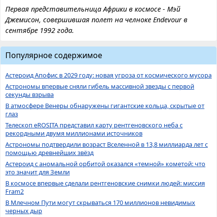
Первая представительница Африки в космосе - Мэй
Джемисон, совершившая полет на челноке Endevour в
сентябре 1992 года.
Популярное содержимое
Астероид Апофис в 2029 году: новая угроза от космического мусора
Астрономы впервые сняли гибель массивной звезды с первой
секунды взрыва
В атмосфере Венеры обнаружены гигантские кольца, скрытые от
глаз
Телескоп eROSITA представил карту рентгеновского неба с
рекордными двумя миллионами источников
Астрономы подтвердили возраст Вселенной в 13,8 миллиарда лет с
помощью древнейших звёзд
Астероид с аномальной орбитой оказался «темной» кометой: что
это значит для Земли
В космосе впервые сделали рентгеновские снимки людей: миссия
Fram2
В Млечном Пути могут скрываться 170 миллионов невидимых
черных дыр