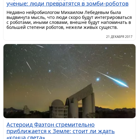
ученые: люди превратятся в зомби-роботов
Недавно нейробиологом Михаилом Лебедевым была
выдвинута мысль, что люди скоро будут интегрироваться
с роботами, иными словами, внешне будут напоминать в
большей степени роботов, нежели живых существ.
21 ДЕКАБРЯ 2017
Астероид Фаэтон стремительно
приближается к Земле: стоит ли ждать
«конца света»