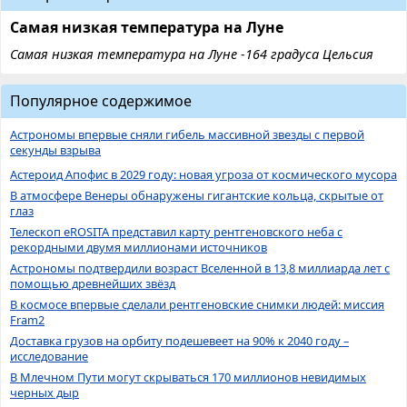
Самая низкая температура на Луне
Самая низкая температура на Луне -164 градуса Цельсия
Популярное содержимое
Астрономы впервые сняли гибель массивной звезды с первой
секунды взрыва
Астероид Апофис в 2029 году: новая угроза от космического мусора
В атмосфере Венеры обнаружены гигантские кольца, скрытые от
глаз
Телескоп eROSITA представил карту рентгеновского неба с
рекордными двумя миллионами источников
Астрономы подтвердили возраст Вселенной в 13,8 миллиарда лет с
помощью древнейших звёзд
В космосе впервые сделали рентгеновские снимки людей: миссия
Fram2
Доставка грузов на орбиту подешевеет на 90% к 2040 году –
исследование
В Млечном Пути могут скрываться 170 миллионов невидимых
черных дыр