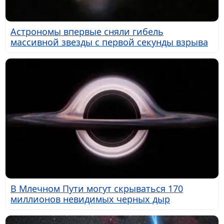
Астрономы впервые сняли гибель
массивной звезды с первой секунды взрыва
В Млечном Пути могут скрываться 170
миллионов невидимых черных дыр