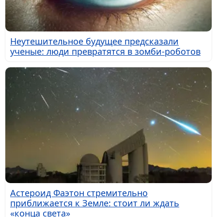
Неутешительное будущее предсказали
ученые: люди превратятся в зомби-роботов
Астероид Фаэтон стремительно
приближается к Земле: стоит ли ждать
«конца света»