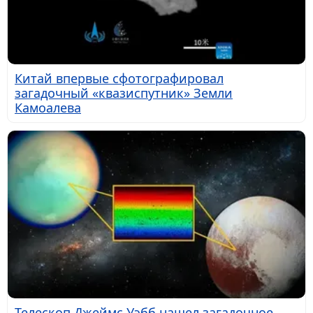
Китай впервые сфотографировал
загадочный «квазиспутник» Земли
Камоалева
Телескоп Джеймс Уэбб нашел загадочное