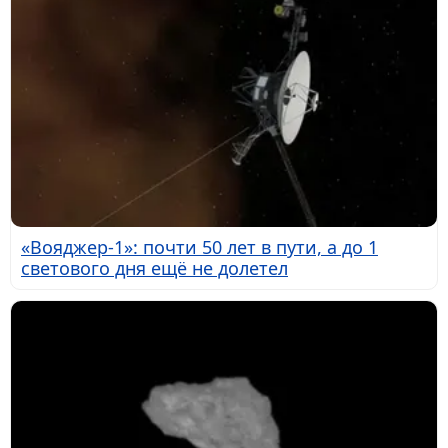
«Вояджер-1»: почти 50 лет в пути, а до 1
светового дня ещё не долетел