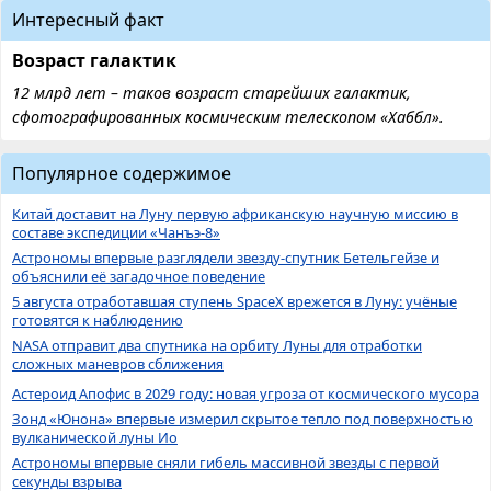
Интересный факт
Возраст галактик
12 млрд лет – таков возраст старейших галактик,
сфотографированных космическим телескопом «Хаббл».
Популярное содержимое
Китай доставит на Луну первую африканскую научную миссию в
составе экспедиции «Чанъэ-8»
Астрономы впервые разглядели звезду-спутник Бетельгейзе и
объяснили её загадочное поведение
5 августа отработавшая ступень SpaceX врежется в Луну: учёные
готовятся к наблюдению
NASA отправит два спутника на орбиту Луны для отработки
сложных маневров сближения
Астероид Апофис в 2029 году: новая угроза от космического мусора
Зонд «Юнона» впервые измерил скрытое тепло под поверхностью
вулканической луны Ио
Астрономы впервые сняли гибель массивной звезды с первой
секунды взрыва