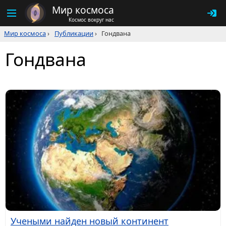
Мир космоса
Космос вокруг нас
Мир космоса
›
Публикации
›
Гондвана
Гондвана
Учеными найден новый континент