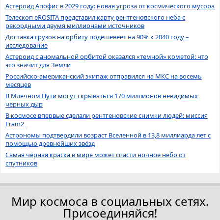
Астероид Апофис в 2029 году: новая угроза от космического мусора
Телескоп eROSITA представил карту рентгеновского неба с
рекордными двумя миллионами источников
Доставка грузов на орбиту подешевеет на 90% к 2040 году –
исследование
Астероид с аномальной орбитой оказался «темной» кометой: что
это значит для Земли
Российско-американский экипаж отправился на МКС на восемь
месяцев
В Млечном Пути могут скрываться 170 миллионов невидимых
черных дыр
В космосе впервые сделали рентгеновские снимки людей: миссия
Fram2
Астрономы подтвердили возраст Вселенной в 13,8 миллиарда лет с
помощью древнейших звёзд
Самая чёрная краска в мире может спасти ночное небо от
спутников
Мир космоса в социальных сетях.
Присоединяйся!