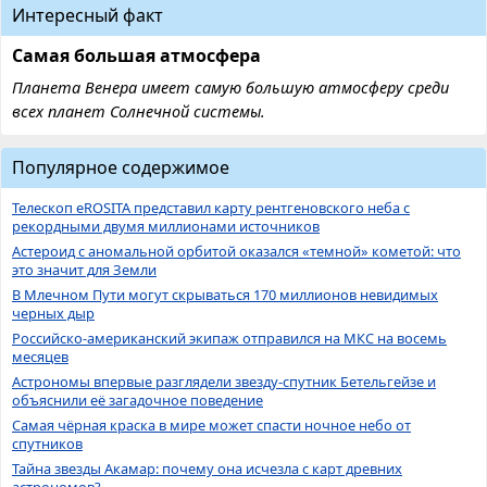
Интересный факт
Самая большая атмосфера
Планета Венера имеет самую большую атмосферу среди
всех планет Солнечной системы.
Популярное содержимое
Телескоп eROSITA представил карту рентгеновского неба с
рекордными двумя миллионами источников
Астероид с аномальной орбитой оказался «темной» кометой: что
это значит для Земли
В Млечном Пути могут скрываться 170 миллионов невидимых
черных дыр
Российско-американский экипаж отправился на МКС на восемь
месяцев
Астрономы впервые разглядели звезду-спутник Бетельгейзе и
объяснили её загадочное поведение
Самая чёрная краска в мире может спасти ночное небо от
спутников
Тайна звезды Акамар: почему она исчезла с карт древних
астрономов?