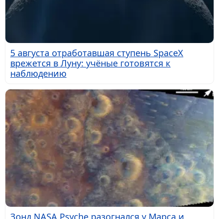
5 августа отработавшая ступень SpaceX
врежется в Луну: учёные готовятся к
наблюдению
Зонд NASA Psyche разогнался у Марса и