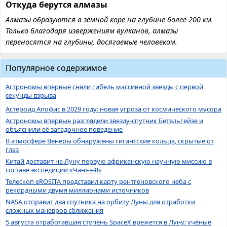
Откуда берутся алмазы
Алмазы образуются в земной коре на глубине более 200 км.
Только благодаря извержениям вулканов, алмазы
переносятся на глубины, досягаемые человеком.
Популярное содержимое
Астрономы впервые сняли гибель массивной звезды с первой
секунды взрыва
Астероид Апофис в 2029 году: новая угроза от космического мусора
Астрономы впервые разглядели звезду-спутник Бетельгейзе и
объяснили её загадочное поведение
В атмосфере Венеры обнаружены гигантские кольца, скрытые от
глаз
Китай доставит на Луну первую африканскую научную миссию в
составе экспедиции «Чанъэ-8»
Телескоп eROSITA представил карту рентгеновского неба с
рекордными двумя миллионами источников
NASA отправит два спутника на орбиту Луны для отработки
сложных маневров сближения
5 августа отработавшая ступень SpaceX врежется в Луну: учёные