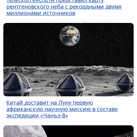
Телескоп eROSITA представил карту
рентгеновского неба с рекордными двумя
миллионами источников
Китай доставит на Луну первую
африканскую научную миссию в составе
экспедиции «Чанъэ-8»