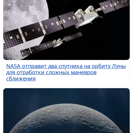
NASA отправит два спутника на орбиту Луны
для отработки сложных маневров
сближения