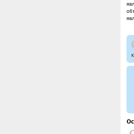
яв
об
яв
К
Ос