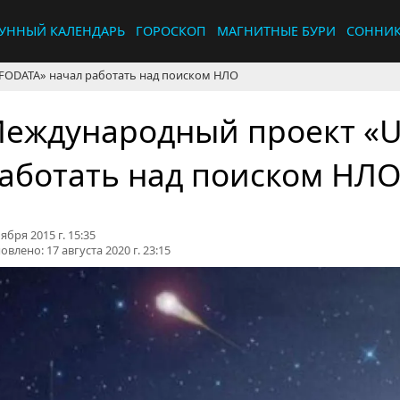
УННЫЙ КАЛЕНДАРЬ
ГОРОСКОП
МАГНИТНЫЕ БУРИ
СОННИ
ODATA» начал работать над поиском НЛО
еждународный проект «U
аботать над поиском НЛ
ября 2015 г. 15:35
овлено:
17 августа 2020 г. 23:15