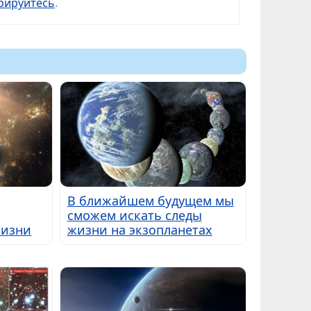
рируйтесь
.
В ближайшем будущем мы
сможем искать следы
жизни
жизни на экзопланетах