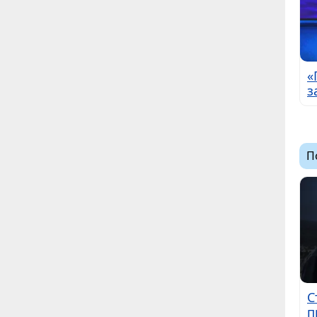
«
з
П
С
п