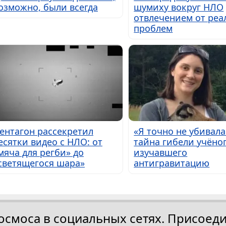
озможно, были всегда
шумиху вокруг НЛО
отвлечением от ре
проблем
ентагон рассекретил
«Я точно не убивала
есятки видео с НЛО: от
тайна гибели учёног
мяча для регби» до
изучавшего
светящегося шара»
антигравитацию
осмоса в социальных сетях. Присоеди