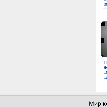
в
П
д
«
«
Мир к