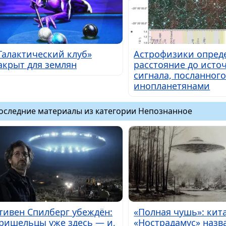
Галактический клуб»
Астрофизики опред
акрыт для землян
расстояние до исто
сигнала, посланног
инопланетянами
оследние материалы из категории Непознанное
тивен Спилберг убеждён:
«Полная чушь»: кит
ришельцы уже здесь — и,
«Нострадамус» назв