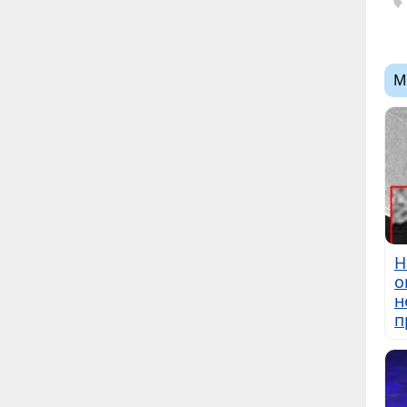
М
Н
о
н
п