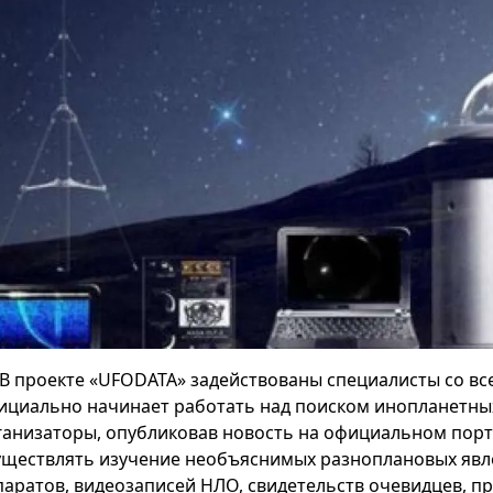
В проекте «UFODATA» задействованы специалисты со вс
ициально начинает работать над поиском инопланетных
ганизаторы, опубликовав новость на официальном порта
уществлять изучение необъяснимых разноплановых явл
паратов, видеозаписей НЛО, свидетельств очевидцев, 