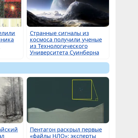
елили
Странные сигналы из
чника
космоса получили ученые
о
из Технологического
Университета Суинберна
айский
Пентагон раскрыл первые
ал
«файлы НЛО»: эксперты