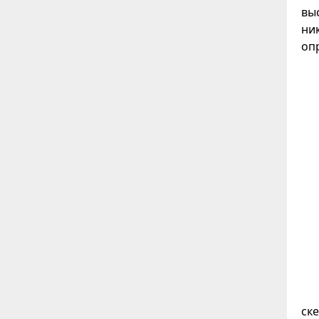
вы
ни
оп
ск