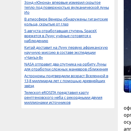
Зонд «Юнона» впервые измерил скрытое
тепло под поверхностью вулканической луны
Ио
В атмосфере Венеры обнаружены гигантские
кольца, скрытые от глаз
5 августа отработавшая ступень SpaceX
врежется в Луну: учёные готовятся к
наблюдению
Китай доставит на Луну первую африканскую
научную миссию в составе экспедиции
«Чанъэ-8»
NASA отправит два спутника на орбиту Луны
для отработки сложных маневров сближения
Астрономы подтвердили возраст Вселенной в
13,8 миллиарда лет с помощью древнейших
звёзд
Телескоп eROSITA представил карту
рентгеновского неба с рекордными двумя
миллионами источников
оф
ор
ос
ап