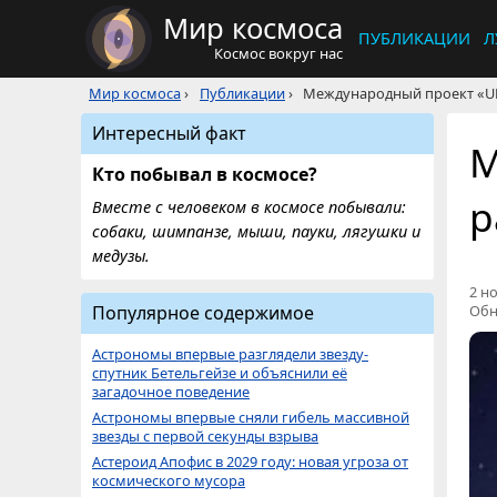
Мир космоса
ПУБЛИКАЦИИ
Л
Космос вокруг нас
Мир космоса
›
Публикации
›
Международный проект «UF
Интересный факт
М
Кто побывал в космосе?
р
Вместе с человеком в космосе побывали:
собаки, шимпанзе, мыши, пауки, лягушки и
медузы.
2 но
Популярное содержимое
Обн
Астрономы впервые разглядели звезду-
спутник Бетельгейзе и объяснили её
загадочное поведение
Астрономы впервые сняли гибель массивной
звезды с первой секунды взрыва
Астероид Апофис в 2029 году: новая угроза от
космического мусора