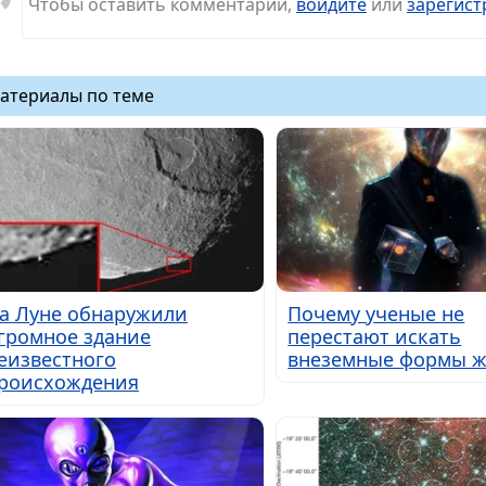
Чтобы оставить комментарий,
войдите
или
зарегист
атериалы по теме
а Луне обнаружили
Почему ученые не
громное здание
перестают искать
еизвестного
внеземные формы 
роисхождения