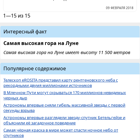
09 ФЕВРАЛЯ 2018
1—15 из 15
Интересный факт
Самая высокая гора на Луне
Самая высокая гора на Луне имеет высоту 11 500 метров
Популярное содержимое
Телескоп eROSITA представил карту рентгеновского неба с
рекордными двумя миллионами источников
В Млечном Пути могут скрываться 170 миллионов невидимых
черных дыр
Астрономы впервые сняли гибель массивной звезды с первой
секунды взрыва
Астрономы впервые разглядели звезду-спутник Бетельгейзе и
объяснили её загадочное поведение
Самая чёрная краска в мире может спасти ночное небо от
спутников